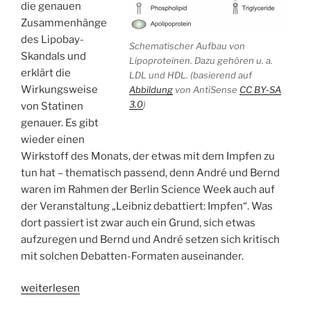
die genauen
Zusammenhänge
des Lipobay-
Schematischer Aufbau von
Skandals und
Lipoproteinen. Dazu gehören u. a.
erklärt die
LDL und HDL. (basierend auf
Wirkungsweise
Abbildung
von AntiSense
CC BY-SA
3.0
)
von Statinen
genauer. Es gibt
wieder einen
Wirkstoff des Monats, der etwas mit dem Impfen zu
tun hat – thematisch passend, denn André und Bernd
waren im Rahmen der Berlin Science Week auch auf
der Veranstaltung „Leibniz debattiert: Impfen“. Was
dort passiert ist zwar auch ein Grund, sich etwas
aufzuregen und Bernd und André setzen sich kritisch
mit solchen Debatten-Formaten auseinander.
„WSR026
weiterlesen
Cholesterin-