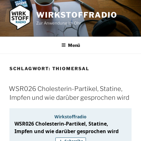
Zum
Inhalt
WIRKSTOFFRADIO
springen
Zur Anwendung im Ohr
Menü
SCHLAGWORT:
THIOMERSAL
WSR026 Cholesterin-Partikel, Statine,
Impfen und wie darüber gesprochen wird