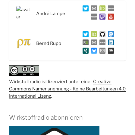
Partikel,
Statine,
André Lampe
Impfen
und
wie
darüber
Bernd Rupp
gesprochen
wird“
Wirkstoffradio ist lizenziert unter einer
Creative
Commons Namensnennung - Keine Bearbeitungen 4.0
International Lizenz
.
Wirkstoffradio abonnieren