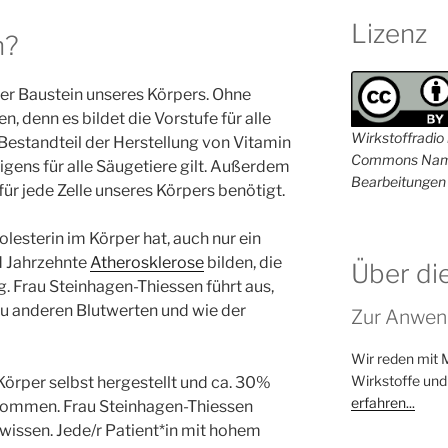
Lizenz
n?
iger Baustein unseres Körpers. Ohne
n, denn es bildet die Vorstufe für alle
Wirkstoffradio i
 Bestandteil der Herstellung von Vitamin
Commons Name
igens für alle Säugetiere gilt. Außerdem
Bearbeitungen 
ür jede Zelle unseres Körpers benötigt.
lesterin im Körper hat, auch nur ein
d Jahrzehnte
Atherosklerose
bilden, die
Über di
. Frau Steinhagen-Thiessen führt aus,
zu anderen Blutwerten und wie der
Zur Anwen
Wir reden mit 
Wirkstoffe und
örper selbst hergestellt und ca. 30%
erfahren...
nommen. Frau Steinhagen-Thiessen
u wissen. Jede/r Patient*in mit hohem