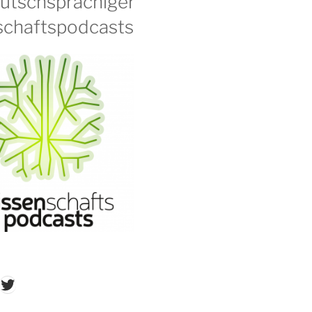
eutschsprachiger
chaftspodcasts
don
ordPress
Twitter