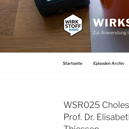
Zum
Inhalt
springen
WIRK
Zur Anwendung 
Startseite
Episoden Archiv
WSR025 Choleste
Prof. Dr. Elisabe