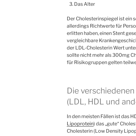
Das Alter
Der Cholesterinspiegel ist ein 
allerdings Richtwerte für Perso
erlitten haben, einen Stent g
vergleichbare Krankengeschich
der LDL-Cholesterin Wert unte
sollte nicht mehr als 300mg C
für Risikogruppen gelten teilw
Die verschiedenen 
(LDL, HDL und and
In den meisten Fällen ist das H
Lipoprotein
) das „gute“ Choles
Cholesterin (Low Density Lipopr