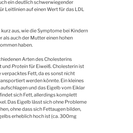
 auch ein deutlich schwerwiegender
ür Leitlinien auf einen Wert für das LDL
 kurz aus, wie die Symptome bei Kindern
r als auch der Mutter einen hohen
ekommen haben.
chiedenen Arten des Cholesterins
tt und
Protein
für Eiweiß. Cholesterin ist
 verpacktes Fett, da es sonst nicht
transportiert werden könnte. Ein kleines
i aufschlagen und das Eigelb vom Eiklar
findet sich Fett, allerdings komplett
kel. Das Eigelb lässt sich ohne Probleme
en, ohne dass sich Fettaugen bilden,
gelbs erheblich hoch ist (ca. 300mg