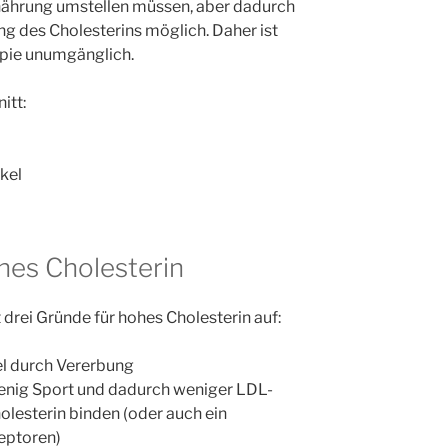
rnährung umstellen müssen, aber dadurch
g des Cholesterins möglich. Daher ist
pie unumgänglich.
itt:
ikel
hes Cholesterin
 drei Gründe für hohes Cholesterin auf:
el durch Vererbung
enig Sport und dadurch weniger LDL-
olesterin binden (oder auch ein
zeptoren)