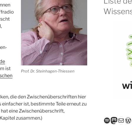
Liste d
ennen
Wissens
ffradio
rscht
,
en-
nde
m ist
Prof. Dr. Steinhagen-Thiessen
schen
ken, die den Zwischenüberschriften hier
 einfacher ist, bestimmte Teile erneut zu
 hat eine Zwischenüberschrift,
Kapitel zusammen.)
Spotify
Masto
E-Mail
W