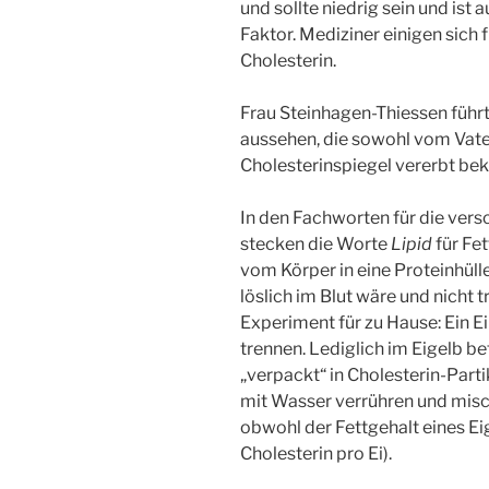
und sollte niedrig sein und ist
Faktor. Mediziner einigen sich f
Cholesterin.
Frau Steinhagen-Thiessen führt
aussehen, die sowohl vom Vate
Cholesterinspiegel vererbt b
In den Fachworten für die vers
stecken die Worte
Lipid
für Fe
vom Körper in eine Proteinhülle
löslich im Blut wäre und nicht 
Experiment für zu Hause: Ein E
trennen. Lediglich im Eigelb be
„verpackt“ in Cholesterin-Parti
mit Wasser verrühren und misch
obwohl der Fettgehalt eines Ei
Cholesterin pro Ei).