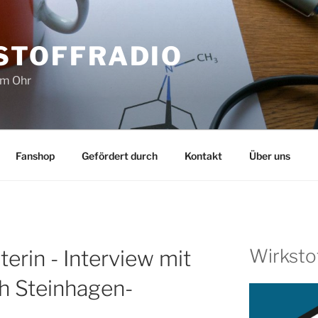
STOFFRADIO
im Ohr
Fanshop
Gefördert durch
Kontakt
Über uns
Wirksto
rin - Interview mit
th Steinhagen-