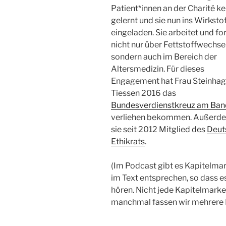
Patient*innen an der Charité k
gelernt und sie nun ins Wirksto
eingeladen. Sie arbeitet und fo
nicht nur über Fettstoffwechsel
sondern auch im Bereich der
Altersmedizin. Für dieses
Engagement hat Frau Steinhag
Tiessen 2016 das
Bundesverdienstkreuz am Ba
verliehen bekommen. Außerde
sie seit 2012 Mitglied des
Deut
Ethikrats
.
(Im Podcast gibt es Kapitelmar
im Text entsprechen, so dass es
hören. Nicht jede Kapitelmarke
manchmal fassen wir mehrere 