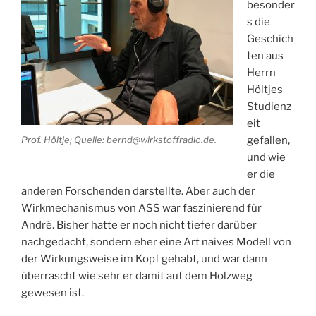
besonder
s die
Geschich
ten aus
Herrn
Höltjes
Studienz
eit
Prof. Höltje; Quelle: bernd@wirkstoffradio.de.
gefallen,
und wie
er die
anderen Forschenden darstellte. Aber auch der
Wirkmechanismus von ASS war faszinierend für
André. Bisher hatte er noch nicht tiefer darüber
nachgedacht, sondern eher eine Art naives Modell von
der Wirkungsweise im Kopf gehabt, und war dann
überrascht wie sehr er damit auf dem Holzweg
gewesen ist.