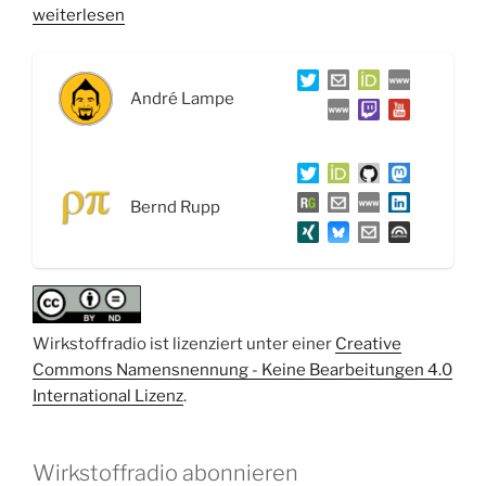
„WSR002
weiterlesen
Pflaster,
Alkoh-
ol
André Lampe
und
die
Protein
Data
Bernd Rupp
Bank
(PDB)“
Wirkstoffradio ist lizenziert unter einer
Creative
Commons Namensnennung - Keine Bearbeitungen 4.0
International Lizenz
.
Wirkstoffradio abonnieren