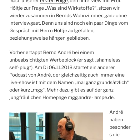
Nach unserer
ersten Folge
, dem Interview mit Prof.
Höltje zur Frage „Was sind Wirkstoffe?“, sitzen wir
wieder zusammen in Bernds Wohnzimmer, ganz ohne
Interviewgast. Denn uns sind noch ein paar Dinge vom
Gespräch mit Herrn Höltje aufgefallen,
beziehungsweise hängen geblieben.
Vorher ertappt Bernd André bei einem
unbeabsichtigten Werbeblock (er sagt „shameless
self-plug“). Am Di 06.11.2018 startet ein anderer
Podcast von André, der gleichzeitig auch immer eine
live-show ist mit dem Namen „mal ganz grundsätzlich“
oder kurz „mgg“. Mehr dazu gibt es auf der ganz
jungfräulichen Homepage
mgg.andre-lampe.de
.
André
haben
besonder
s die