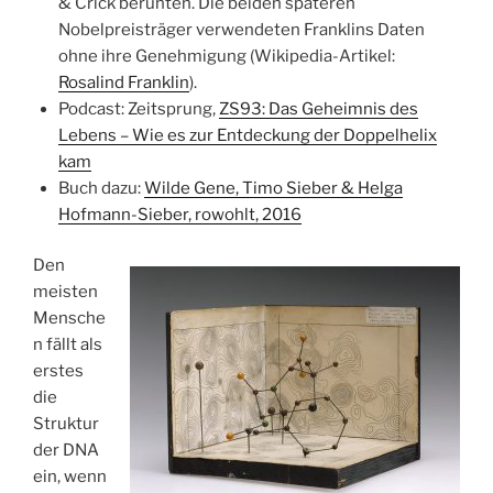
& Crick beruhten. Die beiden späteren
Nobelpreisträger verwendeten Franklins Daten
ohne ihre Genehmigung (Wikipedia-Artikel:
Rosalind Franklin
).
Podcast: Zeitsprung,
ZS93: Das Geheimnis des
Lebens – Wie es zur Entdeckung der Doppelhelix
kam
Buch dazu:
Wilde Gene, Timo Sieber & Helga
Hofmann-Sieber, rowohlt, 2016
Den
meisten
Mensche
n fällt als
erstes
die
Struktur
der DNA
ein, wenn