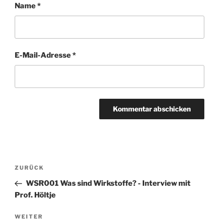
Name
*
E-Mail-Adresse
*
Beitragsnavigation
Vorheriger
ZURÜCK
Beitrag
WSR001 Was sind Wirkstoffe? - Interview mit
Prof. Höltje
Nächster
WEITER