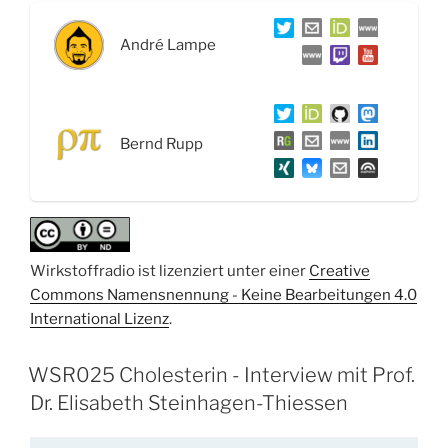
Partikel,
Statine,
André Lampe
Impfen
und
wie
darüber
Bernd Rupp
gesprochen
wird“
Wirkstoffradio ist lizenziert unter einer
Creative
Commons Namensnennung - Keine Bearbeitungen 4.0
International Lizenz
.
WSR025 Cholesterin - Interview mit Prof.
Dr. Elisabeth Steinhagen-Thiessen