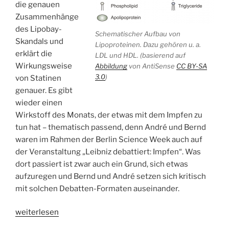
die genauen
Zusammenhänge
des Lipobay-
Schematischer Aufbau von
Skandals und
Lipoproteinen. Dazu gehören u. a.
erklärt die
LDL und HDL. (basierend auf
Wirkungsweise
Abbildung
von AntiSense
CC BY-SA
3.0
)
von Statinen
genauer. Es gibt
wieder einen
Wirkstoff des Monats, der etwas mit dem Impfen zu
tun hat – thematisch passend, denn André und Bernd
waren im Rahmen der Berlin Science Week auch auf
der Veranstaltung „Leibniz debattiert: Impfen“. Was
dort passiert ist zwar auch ein Grund, sich etwas
aufzuregen und Bernd und André setzen sich kritisch
mit solchen Debatten-Formaten auseinander.
„WSR026
weiterlesen
Cholesterin-