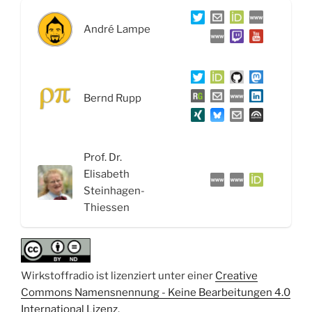
–
Interview
André Lampe
mit
Prof.
Dr.
Elisabeth
Bernd Rupp
Steinhagen-
Thiessen“
Prof. Dr.
Elisabeth
Steinhagen-
Thiessen
Wirkstoffradio ist lizenziert unter einer
Creative
Commons Namensnennung - Keine Bearbeitungen 4.0
International Lizenz
.