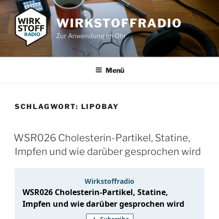
Zum
Inhalt
WIRKSTOFFRADIO
springen
Zur Anwendung im Ohr
Menü
SCHLAGWORT:
LIPOBAY
WSR026 Cholesterin-Partikel, Statine,
Impfen und wie darüber gesprochen wird