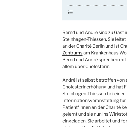
Bernd und André sind zu Gast i
Steinhagen-Thiessen. Sie leite
an der Charité Berlin und ist C
Zentrums
am Krankenhaus Wol
Bernd und André sprechen mit 
allem über Cholesterin.
André ist selbst betroffen von 
Cholesterinerhöhung und hat F
Steinhagen-Thiessen bei einer
Informationsveranstaltung für
Patient*innen an der Charité k
gelernt und sie nun ins Wirksto
eingeladen. Sie arbeitet und fo