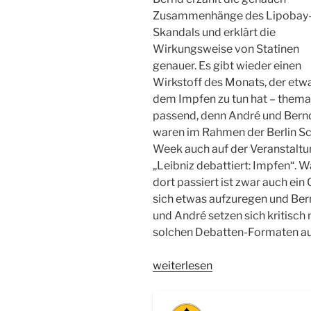
Zusammenhänge des Lipobay
Skandals und erklärt die
Wirkungsweise von Statinen
genauer. Es gibt wieder einen
Wirkstoff des Monats, der etw
dem Impfen zu tun hat – thema
passend, denn André und Bern
waren im Rahmen der Berlin S
Week auch auf der Veranstalt
„Leibniz debattiert: Impfen“. 
dort passiert ist zwar auch ein
sich etwas aufzuregen und Be
und André setzen sich kritisch 
solchen Debatten-Formaten au
„WSR026
weiterlesen
Cholesterin-
Partikel,