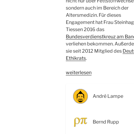
nicht nur über Fettstoffwechsel
sondern auch im Bereich der
Altersmedizin. Für dieses
Engagement hat Frau Steinhag
Tiessen 2016 das
Bundesverdienstkreuz am Ba
verliehen bekommen. Außerde
sie seit 2012 Mitglied des
Deut
Ethikrats
.
„WSR025
weiterlesen
Cholesterin
–
Interview
André Lampe
mit
Prof.
Dr.
Bernd Rupp
Elisabeth
Steinhagen-