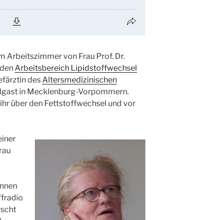
m Arbeitszimmer von Frau Prof. Dr.
t den
Arbeitsbereich Lipidstoffwechsel
hefärztin des
Altersmedizinischen
gast in Mecklenburg-Vorpommern.
ihr über den Fettstoffwechsel und vor
einer
rau
ennen
ffradio
rscht