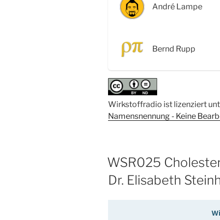
Statine,
André Lampe
Impfen
und
wie
Bernd Rupp
darüber
gesprochen
wird“
Wirkstoffradio ist lizenziert un
Namensnennung - Keine Bearbei
WSR025 Cholesterin
Dr. Elisabeth Stei