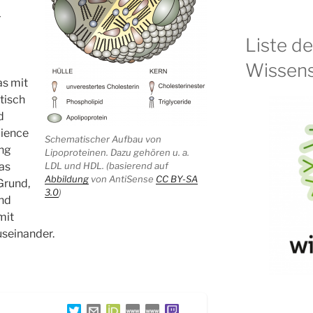
-
Liste d
Wissens
as mit
tisch
d
cience
Schematischer Aufbau von
ung
Lipoproteinen. Dazu gehören u. a.
Was
LDL und HDL. (basierend auf
Abbildung
von AntiSense
CC BY-SA
 Grund,
3.0
)
rnd
mit
seinander.