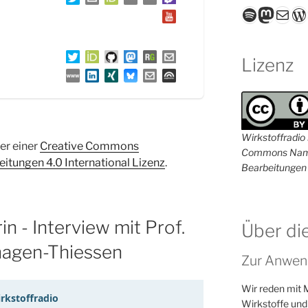
Spotify
Masto
E-Mail
W
Lizenz
Wirkstoffradio i
ter einer
Creative Commons
Commons Name
tungen 4.0 International Lizenz
.
Bearbeitungen 
 - Interview mit Prof.
Über di
nhagen-Thiessen
Zur Anwen
Wir reden mit 
Wirkstoffe und