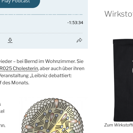
Wirksto
wieder – bei Bernd im Wohnzimmer. Sie
025 Cholesterin
, aber auch über ihren
ranstaltung „Leibniz debattiert:
f des Monats.
s
el
Zum Wirkstoffr
nn.