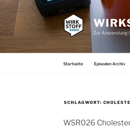
Zum
Inhalt
springen
WIRK
Zur Anwendung 
Startseite
Episoden Archiv
SCHLAGWORT:
CHOLESTE
WSR026 Cholesterin