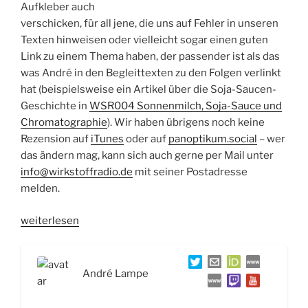
Aufkleber auch
verschicken, für all jene, die uns auf Fehler in unseren
Texten hinweisen oder vielleicht sogar einen guten
Link zu einem Thema haben, der passender ist als das
was André in den Begleittexten zu den Folgen verlinkt
hat (beispielsweise ein Artikel über die Soja-Saucen-
Geschichte in
WSR004 Sonnenmilch, Soja-Sauce und
Chromatographie
). Wir haben übrigens noch keine
Rezension auf
iTunes
oder auf
panoptikum.social
– wer
das ändern mag, kann sich auch gerne per Mail unter
info@wirkstoffradio.de
mit seiner Postadresse
melden.
„WSR006
weiterlesen
Molekülstrukturen,
Paracetamol
und
André Lampe
HIV-
Selbsttests“