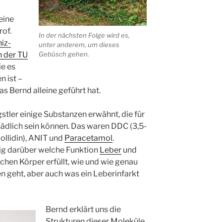
eine
rof.
In der nächsten Folge wird es,
iz-
unter anderem, um dieses
n der TU
Gebüsch gehen.
ie es
 ist –
as Bernd alleine geführt hat.
tler einige Substanzen erwähnt, die für
ädlich sein können. Das waren DDC (3,5-
ollidin), ANIT und
Paracetamol
.
ig darüber welche Funktion
Leber
und
hen Körper erfüllt, wie und wie genau
en geht, aber auch was ein Leberinfarkt
Bernd erklärt uns die
Strukturen dieser Moleküle