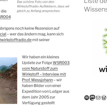
Liste d
Das schöne Foto von den
Wirkstoffradio-Aufklebern, dass wir
Wissens
 die
gleich zu Anfang ansprechen.
R004
 übrigens noch keine Rezension auf
cial
– wer das ändern mag, kann sich
@wirkstoffradio.de
mit seiner
Wir haben ein kleines
Update zur Folge
WSR003
vom Naturstoff zum
Wirkstoff – Interview mit
Prof. Wessjohann
– wir
haben Bilder von einer
Expedition von Ludger aus
Spotify
Masto
E-Mail
W
dem Jahr 2005 zur
Verfügung gestellt