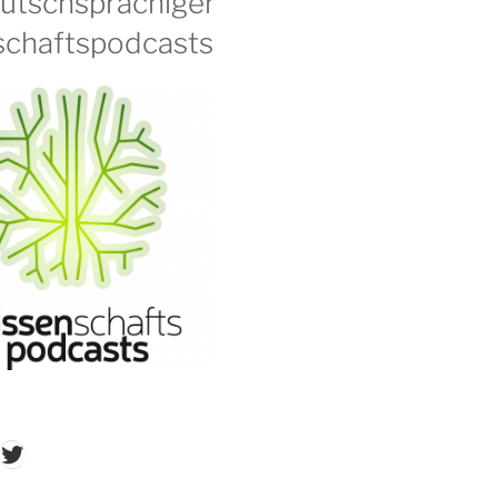
eutschsprachiger
chaftspodcasts
don
ordPress
Twitter