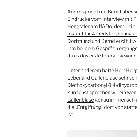
André spricht mit Bernd über s
Eindrücke vom Interview mit P
Hengstler am IfADo, dem
Leibn
Institut für Arbeitsforschung a
Dortmund
und Bernd erzählt w
ihm bei dem Gespräch ergangen
da es das erste Interview war d
Unter anderem hatte Herr Hengs
Leber und Gallenblase sehr sch
Diethoxycarbonyl-1,4-dihydroc
Zunächst sprechen wir ein wen
Gallenblase
genau im menschlic
die „Entgiftung“ dort von statt
ist.