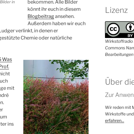
bekommen. Alle Bilder
Bilder in
Lizenz
könnt ihr euch in diesem
Blogbeitrag
ansehen.
Außerdem haben wir euch
udger verlinkt, in denen er
estützte Chemie oder natürliche
Wirkstoffradio i
Commons Name
Bearbeitungen 
 Was
Prof.
nicht
Über di
euch
lge mit
Zur Anwen
ndré
n.
Wir reden mit 
er
Wirkstoffe und
 um
erfahren...
ter ins