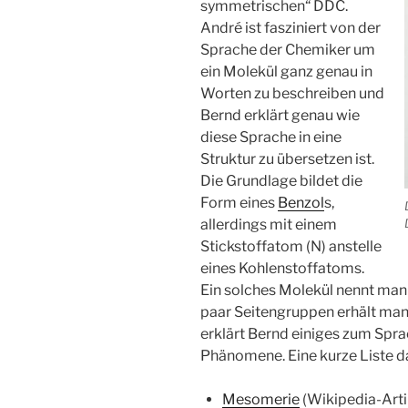
symmetrischen“ DDC.
André ist fasziniert von der
Sprache der Chemiker um
ein Molekül ganz genau in
Worten zu beschreiben und
Bernd erklärt genau wie
diese Sprache in eine
Struktur zu übersetzen ist.
Die Grundlage bildet die
Form eines
Benzol
s,
allerdings mit einem
Stickstoffatom (N) anstelle
eines Kohlenstoffatoms.
Ein solches Molekül nennt ma
paar Seitengruppen erhält man
erklärt Bernd einiges zum Spr
Phänomene. Eine kurze Liste d
Mesomerie
(Wikipedia-Arti