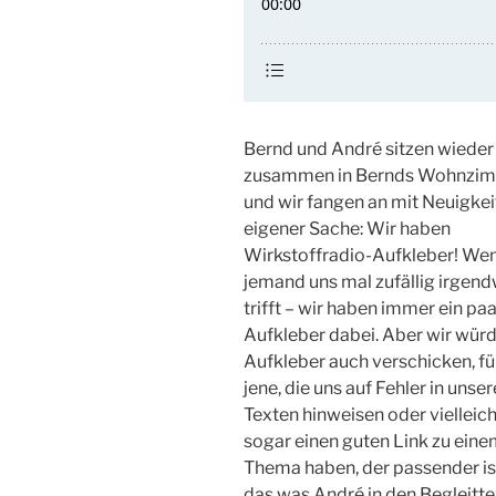
Bernd und André sitzen wieder
zusammen in Bernds Wohnzi
und wir fangen an mit Neuigkei
eigener Sache: Wir haben
Wirkstoffradio-Aufkleber! We
jemand uns mal zufällig irgen
trifft – wir haben immer ein paa
Aufkleber dabei. Aber wir würd
Aufkleber auch verschicken, für
jene, die uns auf Fehler in unse
Texten hinweisen oder vielleich
sogar einen guten Link zu ein
Thema haben, der passender ist
das was André in den Begleitt