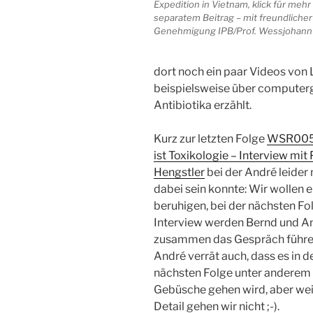
Expedition in Vietnam, klick für mehr 
separatem Beitrag – mit freundlicher
Genehmigung IPB/Prof. Wessjohann
dort noch ein paar Videos von L
beispielsweise über computerg
Antibiotika erzählt.
Kurz zur letzten Folge
WSR005
ist Toxikologie – Interview mit 
Hengstler
bei der André leider 
dabei sein konnte: Wir wollen 
beruhigen, bei der nächsten Fo
Interview werden Bernd und A
zusammen das Gespräch führe
André verrät auch, dass es in d
nächsten Folge unter anderem
Gebüsche gehen wird, aber wei
Detail gehen wir nicht ;-).