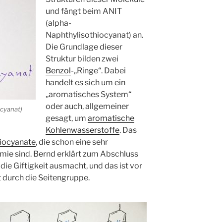
und fängt beim ANIT
(alpha-
Naphthylisothiocyanat) an.
Die Grundlage dieser
Struktur bilden zwei
Benzol
-„Ringe“. Dabei
handelt es sich um ein
„aromatisches System“
oder auch, allgemeiner
ocyanat)
gesagt, um
aromatische
Kohlenwasserstoffe
. Das
iocyanate
, die schon eine sehr
mie sind. Bernd erklärt zum Abschluss
ie Giftigkeit ausmacht, und das ist vor
t durch die Seitengruppe.