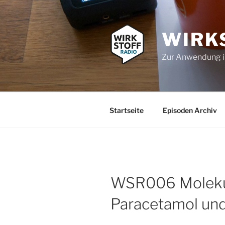
Zum
Inhalt
springen
WIRK
Zur Anwendung 
Startseite
Episoden Archiv
WSR006 Molekül
Paracetamol und