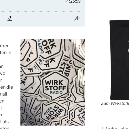
mmer
ten in
nn
dwo
r
en die
 all
ren
Zum Wirkstoffr
t
em
 als
exten