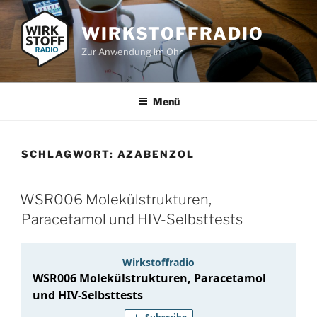
Zum
Inhalt
WIRKSTOFFRADIO
springen
Zur Anwendung im Ohr
Menü
SCHLAGWORT:
AZABENZOL
WSR006 Molekülstrukturen,
Paracetamol und HIV-Selbsttests