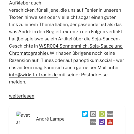
Aufkleber auch
verschicken, für all jene, die uns auf Fehler in unseren
Texten hinweisen oder vielleicht sogar einen guten
Link zu einem Thema haben, der passender ist als das
was André in den Begleittexten zu den Folgen verlinkt
hat (beispielsweise ein Artikel über die Soja-Saucen-
Geschichte in
WSR004 Sonnenmilch, Soja-Sauce und
Chromatographie
). Wir haben übrigens noch keine
Rezension auf
iTunes
oder auf
panoptikum.social
– wer
das ändern mag, kann sich auch gerne per Mail unter
info@wirkstoffradio.de
mit seiner Postadresse
melden.
„WSR006
weiterlesen
Molekülstrukturen,
Paracetamol
und
André Lampe
HIV-
Selbsttests“