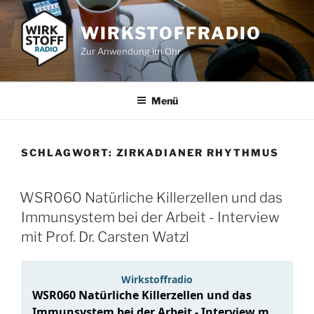
Zum
Inhalt
WIRKSTOFFRADIO
springen
Zur Anwendung im Ohr
Menü
SCHLAGWORT:
ZIRKADIANER RHYTHMUS
WSR060 Natürliche Killerzellen und das
Immunsystem bei der Arbeit - Interview
mit Prof. Dr. Carsten Watzl