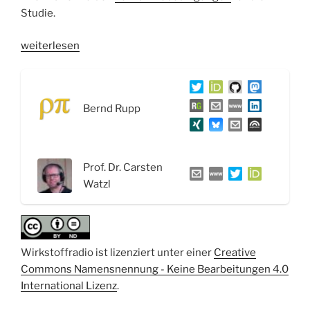
Studie.
„WSR060
weiterlesen
Natürliche
Killerzellen
und
Bernd Rupp
das
Immunsystem
bei
der
Prof. Dr. Carsten
Arbeit
Watzl
–
Interview
mit
Prof.
Wirkstoffradio ist lizenziert unter einer
Creative
Dr.
Commons Namensnennung - Keine Bearbeitungen 4.0
Carsten
International Lizenz
.
Watzl“