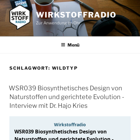
Zum
Inhalt
WIRKSTOFFRADIO
springen
Zur Anwendung im Ohr
Menü
SCHLAGWORT:
WILDTYP
WSR039 Biosynthetisches Design von
Naturstoffen und gerichtete Evolution -
Interview mit Dr. Hajo Kries