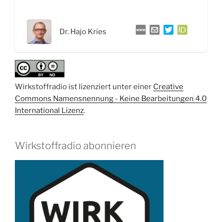
gerichtete
Evolution
Dr. Hajo Kries
–
Interview
mit
Dr.
Hajo
Wirkstoffradio ist lizenziert unter einer
Creative
Kries“
Commons Namensnennung - Keine Bearbeitungen 4.0
International Lizenz
.
Wirkstoffradio abonnieren