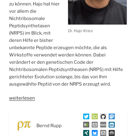
zu können. Hajo hat hier
vor allem die
Nichtribosomale
Peptidsynthetasen
Dr. Hajo Kries
(NRPS) im Blick, mit
deren Hilfe er bisher
unbekannte Peptide erzeugen möchte, die als
Wirkstoffe verwendet werden können. Dabei
verändert er den genetischen Code der
Nichtribosomalen Peptidsyntheasen (NRPS) mit Hilfe
gerichteter Evolution solange, bis das von Ihm
ausgewählte Peptid von der NRPS erzeugt wird.
„WSR039
weiterlesen
Biosynthetisches
Design
von
Bernd Rupp
Naturstoffen
und