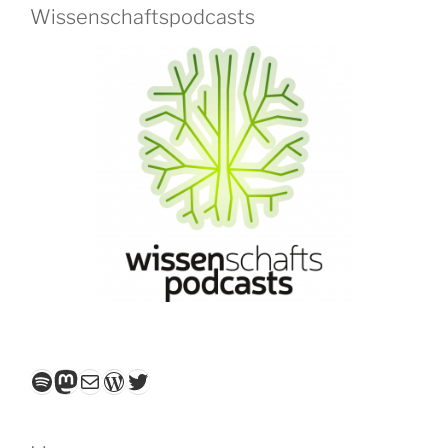
Wissenschaftspodcasts
Spotify
Mastodon
E-Mail
WordPress
Twitter