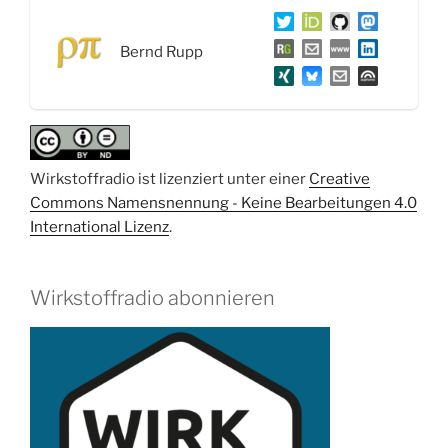
das
umgedrehte
Bernd Rupp
Moore’sche
Gesetz“
Wirkstoffradio ist lizenziert unter einer
Creative
Commons Namensnennung - Keine Bearbeitungen 4.0
International Lizenz
.
Wirkstoffradio abonnieren