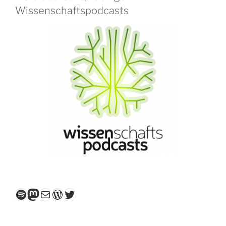
Wissenschaftspodcasts
Spotify
Mastodon
E-Mail
WordPress
Twitter