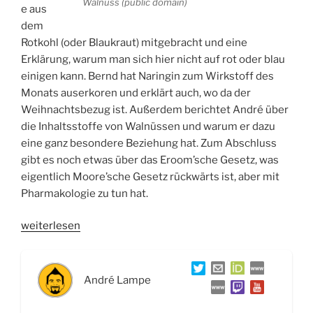
Walnuss (public domain)
e aus
dem
Rotkohl (oder Blaukraut) mitgebracht und eine
Erklärung, warum man sich hier nicht auf rot oder blau
einigen kann. Bernd hat Naringin zum Wirkstoff des
Monats auserkoren und erklärt auch, wo da der
Weihnachtsbezug ist. Außerdem berichtet André über
die Inhaltsstoffe von Walnüssen und warum er dazu
eine ganz besondere Beziehung hat. Zum Abschluss
gibt es noch etwas über das Eroom’sche Gesetz, was
eigentlich Moore’sche Gesetz rückwärts ist, aber mit
Pharmakologie zu tun hat.
„WSR027
weiterlesen
Weihnachtsfolge:
Rotkohl,
Zitrusfrüchte,
André Lampe
Walnüsse
und