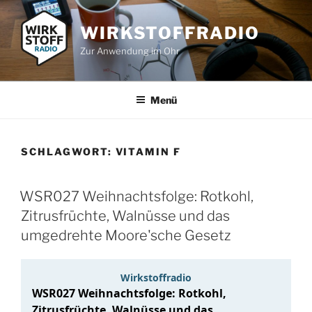
Zum
Inhalt
WIRKSTOFFRADIO
springen
Zur Anwendung im Ohr
Menü
SCHLAGWORT:
VITAMIN F
WSR027 Weihnachtsfolge: Rotkohl,
Zitrusfrüchte, Walnüsse und das
umgedrehte Moore'sche Gesetz