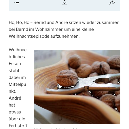
Ho, Ho, Ho – Bernd und André sitzen wieder zusammen
bei Bernd im Wohnzimmer, um eine kleine
Weihnachtsepisode aufzunehmen.
Weihnac
htliches
Essen
steht
dabei im
Mittelpu
nkt.
André
hat
etwas
über die
Farbstoff