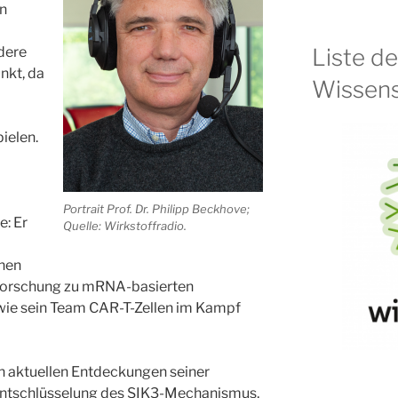
en
Liste d
dere
nkt, da
Wissens
ielen.
Portrait Prof. Dr. Philipp Beckhove;
: Er
Quelle: Wirkstoffradio.
inen
 Forschung zu mRNA-basierten
 wie sein Team CAR-T-Zellen im Kampf
n aktuellen Entdeckungen seiner
 Entschlüsselung des SIK3-Mechanismus,