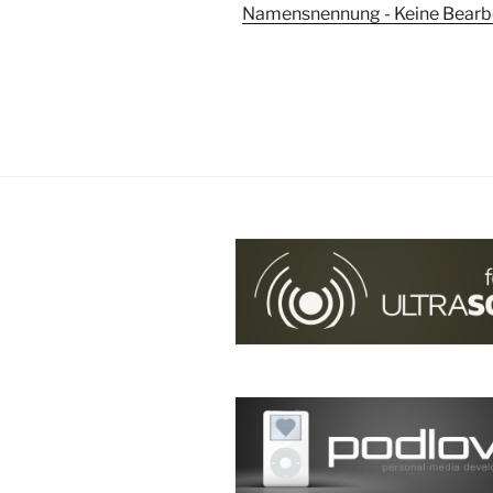
Prof.
Namensnennung - Keine Bearbei
Dr.
Philipp
Beckhove“