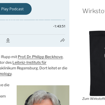
Wirksto
d Rupp mit
Prof. Dr. Philipp Beckhove
,
tor des
Leibniz-Instituts für
klinikum Regensburg. Dort leitet er die
unology
.
ve die
rem
Zum Wirkstoffr