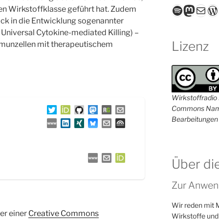
Spotify
Masto
E-Mail
W
uen Wirkstoffklasse geführt hat. Zudem
ick in die Entwicklung sogenannter
 Universal Cytokine-mediated Killing) –
Lizenz
mmunzellen mit therapeutischem
Wirkstoffradio i
Commons Name
Bearbeitungen 
Über di
Zur Anwen
Wir reden mit 
ter einer
Creative Commons
Wirkstoffe und