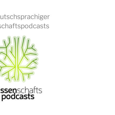
eutschsprachiger
chaftspodcasts