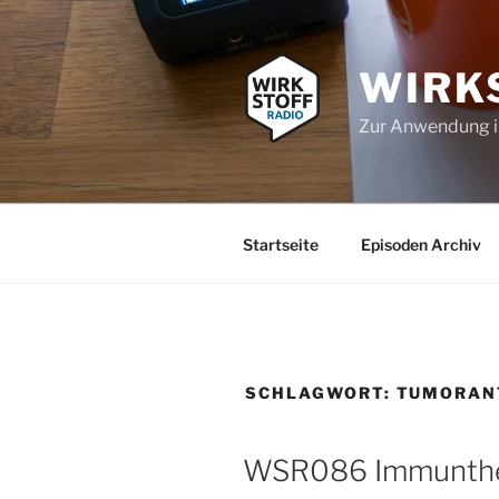
Zum
Inhalt
springen
WIRK
Zur Anwendung 
Startseite
Episoden Archiv
SCHLAGWORT:
TUMORAN
WSR086 Immunther