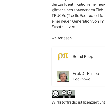
der zur Identifikation einer ne
gibt er einen spannenden Einbl
TRUCKs (T cells Redirected for
einer neuen Generation von I
Zusatznutzen.
„WSR086
weiterlesen
Immuntherapien
gegen
Krebs:
Bernd Rupp
Checkpoint,
CAR-
T
Prof. Dr. Philipp
und
Beckhove
TRUCKs
–
Interview
mit
Wirkstoffradio ist lizenziert un