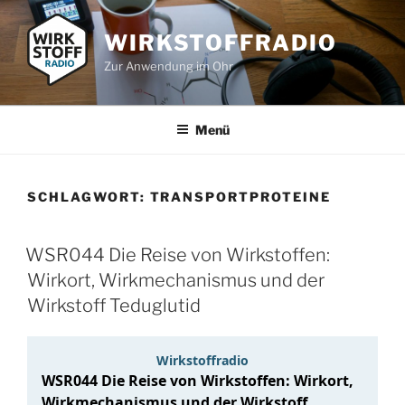
Zum
Inhalt
WIRKSTOFFRADIO
springen
Zur Anwendung im Ohr
Menü
SCHLAGWORT:
TRANSPORTPROTEINE
WSR044 Die Reise von Wirkstoffen:
Wirkort, Wirkmechanismus und der
Wirkstoff Teduglutid