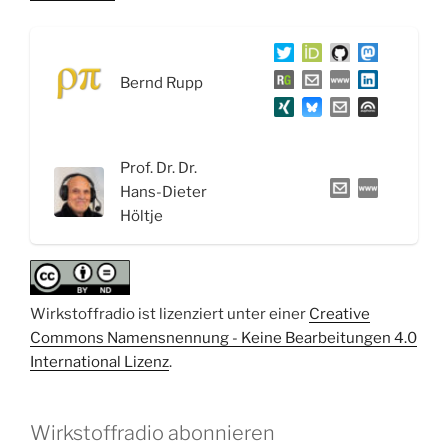
Die
Reise
von
Bernd Rupp
Wirkstoffen:
Wirkort,
Wirkmechanismus
und
Prof. Dr. Dr.
der
Hans-Dieter
Wirkstoff
Höltje
Teduglutid“
Wirkstoffradio ist lizenziert unter einer
Creative
Commons Namensnennung - Keine Bearbeitungen 4.0
International Lizenz
.
Wirkstoffradio abonnieren