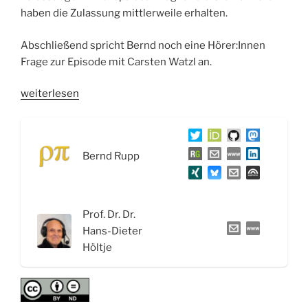
haben die Zulassung mittlerweile erhalten.
Abschließend spricht Bernd noch eine Hörer:Innen
Frage zur Episode mit Carsten Watzl an.
„WSR063
weiterlesen
Schlafmittel
und
Tranquilizer:
Bernd Rupp
Benzodiazepine,
Melatonin
und
Orexin-
Prof. Dr. Dr.
Rezeptor-
Hans-Dieter
Antagonisten“
Höltje