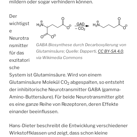
mildern oder sogar verhindern können.
Der
wichtigst
e
Neurotra
GABA Biosynthese durch Decarboxylierung von
nsmitter
Glutaminsäure; Quelle: Dapperti,
CC BY-SA 4.0
,
für das
via Wikimedia Commons
exzitatori
sche
System ist Glutaminsäure. Wird von einem
Glutaminsäure Molekül CO
abgespalten, so entsteht
2
der inhibitorische Neurotransmitter GABA (gamma-
Amino-Buttersäure). Für beide Neurotransmitter gibt
es eine ganze Reihe von Rezeptoren, deren Effekte
einander beeinflussen.
Hans-Dieter beschreibt die Entwicklung verschiedener
Wirkstoffklassen und zeigt, dass schon kleine