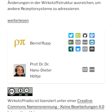
Änderungen in der Wirkstoffstruktur ausreichen, um
andere Rezeptorsysteme zu adressieren.
„WSR059
weiterlesen
Glutamat-,
GABA-
System
Bernd Rupp
und
Wirkstoffe
zur
Behandlung
Prof. Dr. Dr.
epileptischer
Hans-Dieter
Anfälle“
Höltje
Wirkstoffradio ist lizenziert unter einer
Creative
Commons Namensnennung - Keine Bearbeitungen 4.0