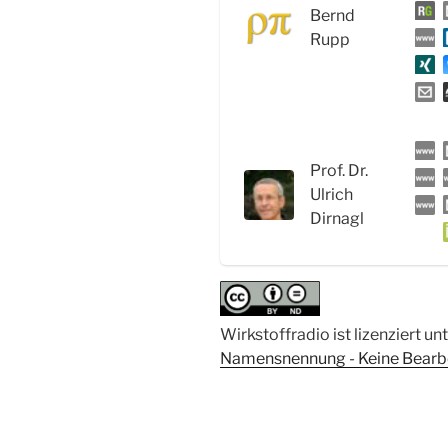
Bernd
mit
Rupp
Prof.
Dr.
Ulrich
Dirnagl“
Prof. Dr.
Ulrich
Dirnagl
Wirkstoffradio ist lizenziert un
Namensnennung - Keine Bearbei