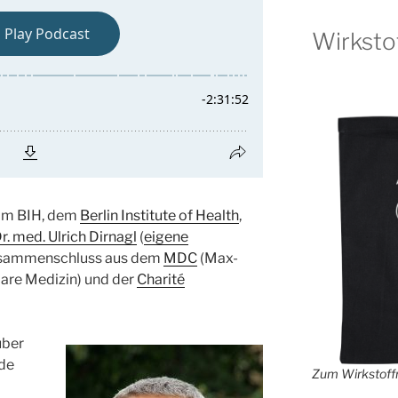
Wirksto
 am BIH, dem
Berlin Institute of Health
,
Dr. med. Ulrich Dirnagl
(
eigene
 Zusammenschluss aus dem
MDC
(Max-
are Medizin) und der
Charité
über
nde
Zum Wirkstoffr