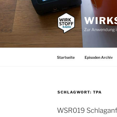
Zum
Inhalt
springen
WIRK
Zur Anwendung 
Startseite
Episoden Archiv
SCHLAGWORT:
TPA
WSR019 Schlaganfal