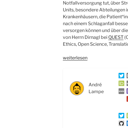
Notfallversorgung tut, über St
Units, besondere Abteilungen i
Krankenhäusern, die Patient*i
nach einem Schlaganfall besse
versorgen können und über die
von Herrn Dirnagl bei
QUEST
(Q
Ethics, Open Science, Translati
„WSR019
weiterlesen
Schlaganfall,
Stroke
Units
André
und
Lampe
die
Verantwortung
der
Forschung
–
Interview