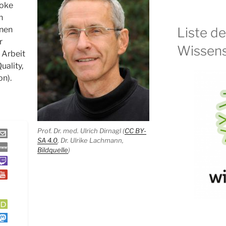
roke
n
Liste d
nnen
r
Wissens
 Arbeit
uality,
on).
Prof. Dr. med. Ulrich Dirnagl (
CC BY-
SA 4.0
, Dr. Ulrike Lachmann,
Bildquelle
)