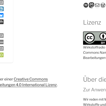
Spotify
Masto
E-Mail
W
Lizenz
Wirkstoffradio i
Commons Name
Bearbeitungen 
Über di
ter einer
Creative Commons
tungen 4.0 International Lizenz
.
Zur Anwen
Wir reden mit 
Wirkstoffe und