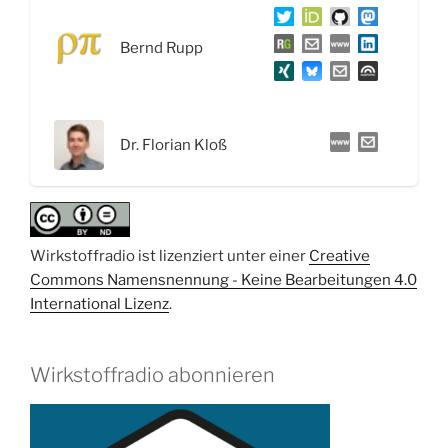
in
der
Bernd Rupp
Pandemie
und
der
Vergleich
Dr. Florian Kloß
Impfstoffe
versus
Therapeutika“
Wirkstoffradio ist lizenziert unter einer
Creative
Commons Namensnennung - Keine Bearbeitungen 4.0
International Lizenz
.
Wirkstoffradio abonnieren