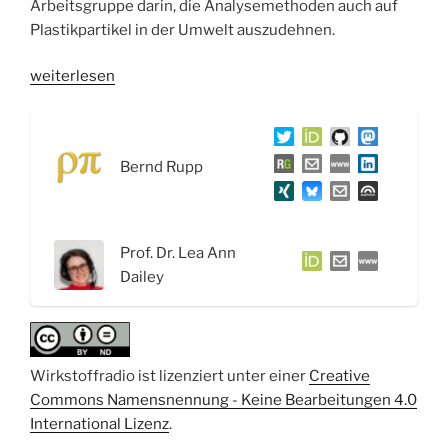
Arbeitsgruppe darin, die Analysemethoden auch auf
Plastikpartikel in der Umwelt auszudehnen.
„WSR068
weiterlesen
Pharmazeutische
Technologie
und
Bernd Rupp
Biopharmazie:
Nanopartikel
in
Arzneiformen
Prof. Dr. Lea Ann
–
Dailey
Interview
mit
Prof.
Dr.
Wirkstoffradio ist lizenziert unter einer
Creative
Lea
Commons Namensnennung - Keine Bearbeitungen 4.0
Ann
International Lizenz
.
Dailey“