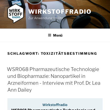
Zum
Inhalt
WIRKSTOFFRADIO
springen
Zur Anwendung im Ohr
Menü
SCHLAGWORT:
TOXIZITÄTSBESTIMMUNG
WSR068 Pharmazeutische Technologie
und Biopharmazie: Nanopartikel in
Arzneiformen - Interview mit Prof. Dr. Lea
Ann Dailey