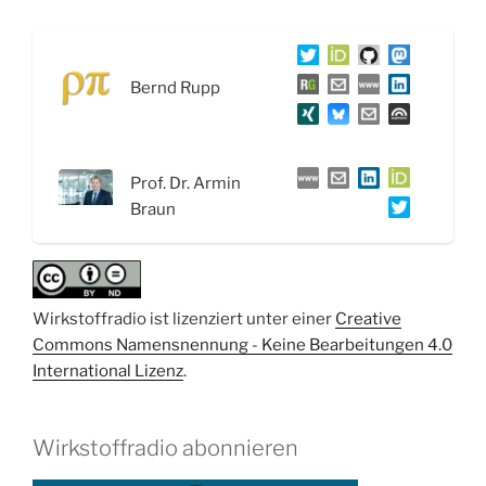
Drug
Repurposing:
Nafamostat
Bernd Rupp
gegen
COVID-
19
–
Prof. Dr. Armin
Interview
Braun
mit
Prof.
Dr.
Armin
Wirkstoffradio ist lizenziert unter einer
Creative
Braun“
Commons Namensnennung - Keine Bearbeitungen 4.0
International Lizenz
.
Wirkstoffradio abonnieren