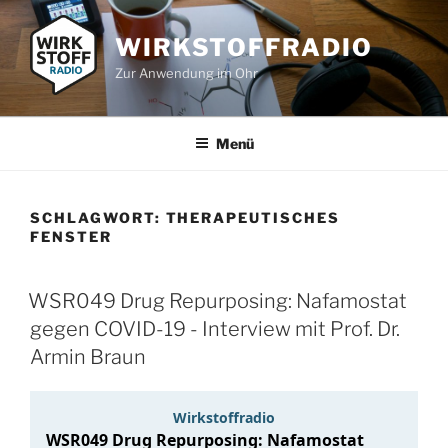
Zum
Inhalt
WIRKSTOFFRADIO
springen
Zur Anwendung im Ohr
Menü
SCHLAGWORT:
THERAPEUTISCHES
FENSTER
WSR049 Drug Repurposing: Nafamostat
gegen COVID-19 - Interview mit Prof. Dr.
Armin Braun