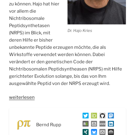
zu können. Hajo hat hier
vor allem die
Nichtribosomale
Peptidsynthetasen
Dr. Hajo Kries
(NRPS) im Blick, mit
deren Hilfe er bisher
unbekannte Peptide erzeugen möchte, die als
Wirkstoffe verwendet werden können. Dabei
verändert er den genetischen Code der
Nichtribosomalen Peptidsyntheasen (NRPS) mit Hilfe
gerichteter Evolution solange, bis das von Ihm
ausgewählte Peptid von der NRPS erzeugt wird.
„WSR039
weiterlesen
Biosynthetisches
Design
von
Bernd Rupp
Naturstoffen
und