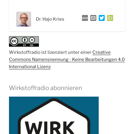
gerichtete
Evolution
Dr. Hajo Kries
–
Interview
mit
Dr.
Hajo
Wirkstoffradio ist lizenziert unter einer
Creative
Kries“
Commons Namensnennung - Keine Bearbeitungen 4.0
International Lizenz
.
Wirkstoffradio abonnieren