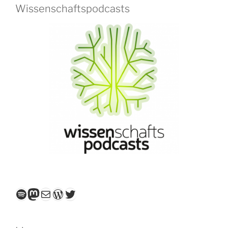
Wissenschaftspodcasts
Spotify
Mastodon
E-Mail
WordPress
Twitter