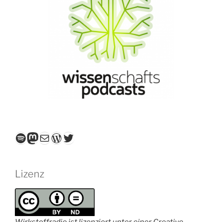
Spotify
Mastodon
E-Mail
WordPress
Twitter
Lizenz