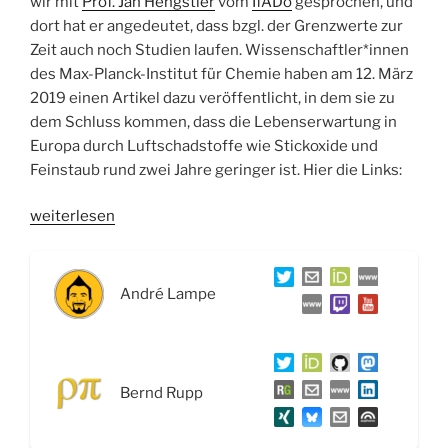
wir mit
Prof. Jan Hengstler
vom
IfADo
gesprochen, und
dort hat er angedeutet, dass bzgl. der Grenzwerte zur
Zeit auch noch Studien laufen. Wissenschaftler*innen
des Max-Planck-Institut für Chemie haben am 12. März
2019 einen Artikel dazu veröffentlicht, in dem sie zu
dem Schluss kommen, dass die Lebenserwartung in
Europa durch Luftschadstoffe wie Stickoxide und
Feinstaub rund zwei Jahre geringer ist. Hier die Links:
„WSR012
weiterlesen
Scientists4Future,
Ordnungsebenen
von
André Lampe
Proteinen
und
Synchrotronstrahlung“
Bernd Rupp