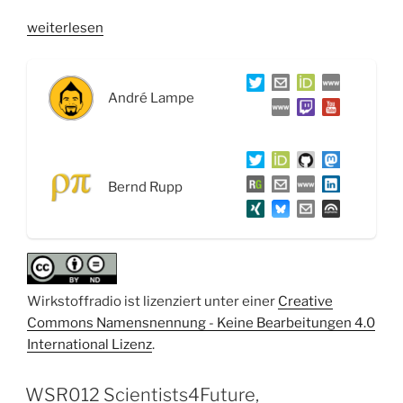
„WSR014
weiterlesen
Feinstaub,
open
science
André Lampe
und
der
Geruch
von
Bernd Rupp
Parkinson“
Wirkstoffradio ist lizenziert unter einer
Creative
Commons Namensnennung - Keine Bearbeitungen 4.0
International Lizenz
.
WSR012 Scientists4Future,