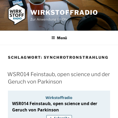
Zum
Inhalt
WIRKSTOFFRADIO
springen
Zur Anwendung im Ohr
Menü
SCHLAGWORT:
SYNCHROTRONSTRAHLUNG
WSR014 Feinstaub, open science und der
Geruch von Parkinson