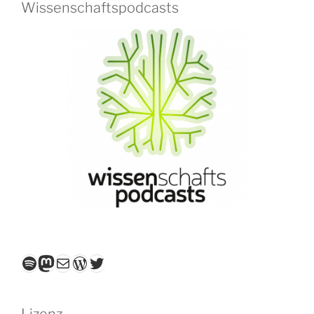
Wissenschaftspodcasts
Spotify
Mastodon
E-Mail
WordPress
Twitter