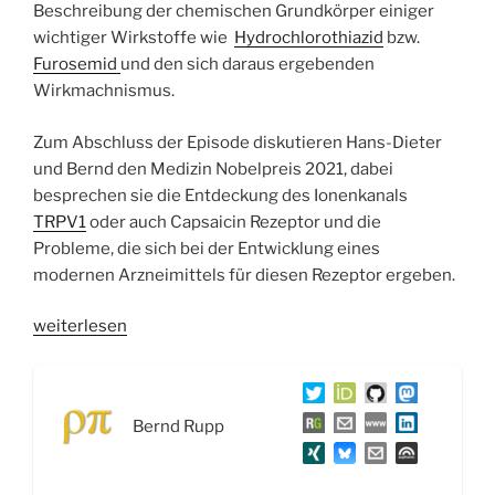
Beschreibung der chemischen Grundkörper einiger
wichtiger Wirkstoffe wie
Hydrochlorothiazid
bzw.
Furosemid
und den sich daraus ergebenden
Wirkmachnismus.
Zum Abschluss der Episode diskutieren Hans-Dieter
und Bernd den Medizin Nobelpreis 2021, dabei
besprechen sie die Entdeckung des Ionenkanals
TRPV1
oder auch Capsaicin Rezeptor und die
Probleme, die sich bei der Entwicklung eines
modernen Arzneimittels für diesen Rezeptor ergeben.
„WSR047
weiterlesen
Bluthochdruck,
Diuretika
und
Bernd Rupp
der
Medizin
Nobelpreis