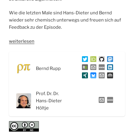
Wie die letzten Male sind Hans-Dieter und Bernd
wieder sehr chemisch unterwegs und freuen sich auf
Feedback zu der Episode.
„WSR050
weiterlesen
Betablocker
und
Calciumkanalblocker
Bernd Rupp
gegen
Bluthochdruck“
Prof. Dr. Dr.
Hans-Dieter
Höltje