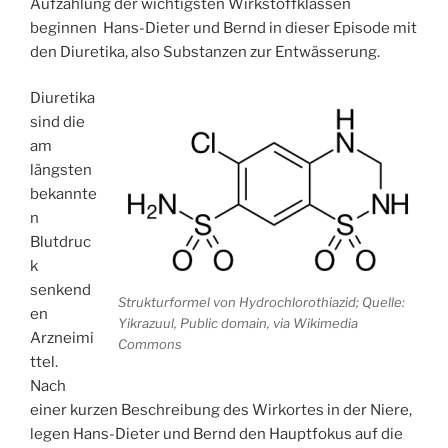
Aufzählung der wichtigsten Wirkstoffklassen
beginnen Hans-Dieter und Bernd in dieser Episode mit
den Diuretika, also Substanzen zur Entwässerung.
Diuretika
sind die
am
längsten
bekannte
n
Blutdruc
k
senkend
Strukturformel von Hydrochlorothiazid; Quelle:
en
Yikrazuul, Public domain, via Wikimedia
Arzneimi
Commons
ttel.
Nach
einer kurzen Beschreibung des Wirkortes in der Niere,
legen Hans-Dieter und Bernd den Hauptfokus auf die