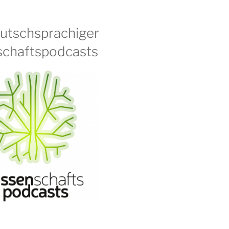
eutschsprachiger
chaftspodcasts