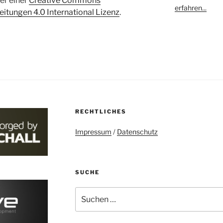
ter einer
Creative Commons
erfahren...
tungen 4.0 International Lizenz
.
RECHTLICHES
Impressum
/
Datenschutz
SUCHE
Suchen
nach: