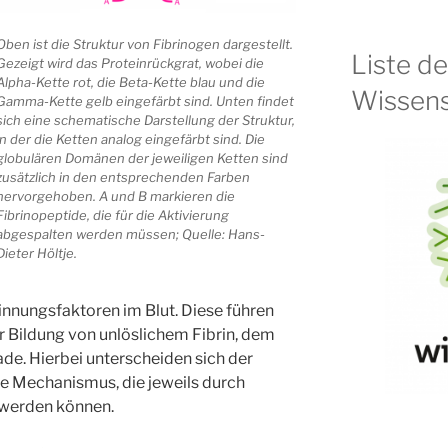
Oben ist die Struktur von Fibrinogen dargestellt.
Liste d
Gezeigt wird das Proteinrückgrat, wobei die
Alpha-Kette rot, die Beta-Kette blau und die
Wissens
Gamma-Kette gelb eingefärbt sind. Unten findet
sich eine schematische Darstellung der Struktur,
in der die Ketten analog eingefärbt sind. Die
globulären Domänen der jeweiligen Ketten sind
zusätzlich in den entsprechenden Farben
hervorgehoben. A und B markieren die
Fibrinopeptide, die für die Aktivierung
abgespalten werden müssen; Quelle: Hans-
Dieter Höltje.
innungsfaktoren im Blut. Diese führen
r Bildung von unlöslichem Fibrin, dem
e. Hierbei unterscheiden sich der
che Mechanismus, die jeweils durch
 werden können.