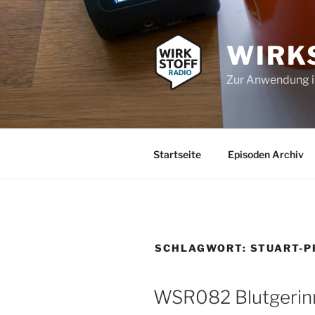
Zum
Inhalt
springen
WIRK
Zur Anwendung 
Startseite
Episoden Archiv
SCHLAGWORT:
STUART-P
WSR082 Blutgerinnu