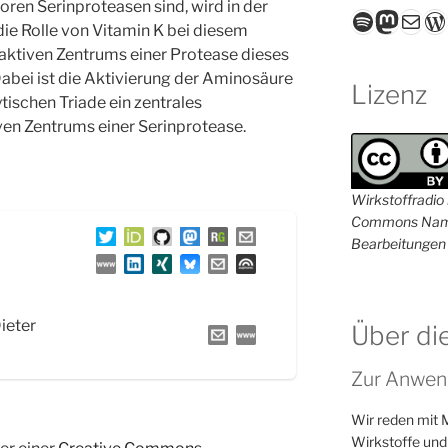
ren Serinproteasen sind, wird in der
Spotify
Masto
E-Mail
W
ie Rolle von Vitamin K bei diesem
aktiven Zentrums einer Protease dieses
abei ist die Aktivierung der Aminosäure
Lizenz
tischen Triade ein zentrales
ven Zentrums einer Serinprotease.
Wirkstoffradio i
Commons Name
Bearbeitungen 
Dieter
Über di
Zur Anwen
Wir reden mit 
Wirkstoffe und