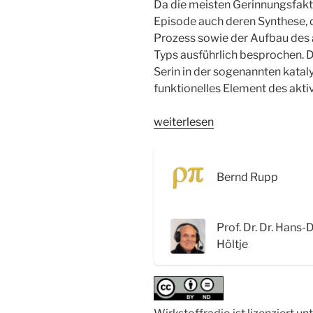
Da die meisten Gerinnungsfakto
Episode auch deren Synthese, d
Prozess sowie der Aufbau des 
Typs ausführlich besprochen. D
Serin in der sogenannten kataly
funktionelles Element des akti
„WSR082
weiterlesen
Blutgerinnung:
Fibrin,
Fibrinogen
Bernd Rupp
und
die
katalytische
Prof. Dr. Dr. Hans-
Triade“
Höltje