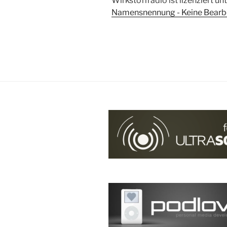
Wirkstoffradio ist lizenziert un
Namensnennung - Keine Bearbei