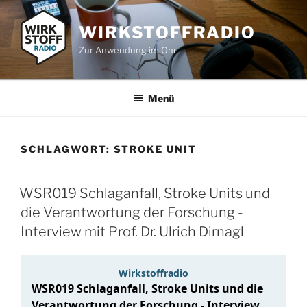
Zum
Inhalt
WIRKSTOFFRADIO
springen
Zur Anwendung im Ohr
Menü
SCHLAGWORT:
STROKE UNIT
WSR019 Schlaganfall, Stroke Units und
die Verantwortung der Forschung -
Interview mit Prof. Dr. Ulrich Dirnagl