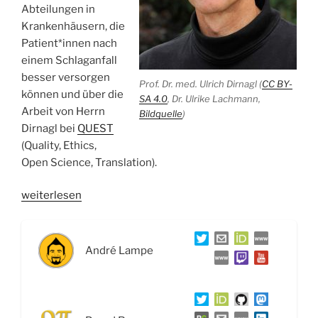
Abteilungen in
Krankenhäusern, die
Patient*innen nach
einem Schlaganfall
besser versorgen
Prof. Dr. med. Ulrich Dirnagl (
CC BY-
können und über die
SA 4.0
, Dr. Ulrike Lachmann,
Arbeit von Herrn
Bildquelle
)
Dirnagl bei
QUEST
(Quality, Ethics,
Open Science, Translation).
„WSR019
weiterlesen
Schlaganfall,
Stroke
Units
André Lampe
und
die
Verantwortung
der