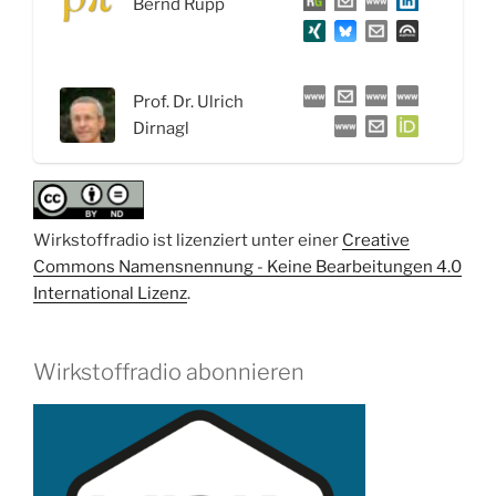
Bernd Rupp
Forschung
–
Interview
mit
Prof. Dr. Ulrich
Prof.
Dirnagl
Dr.
Ulrich
Dirnagl“
Wirkstoffradio ist lizenziert unter einer
Creative
Commons Namensnennung - Keine Bearbeitungen 4.0
International Lizenz
.
Wirkstoffradio abonnieren