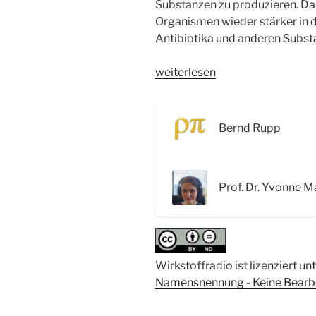
Substanzen zu produzieren. Da
Organismen wieder stärker in 
Antibiotika und anderen Subst
„WSR066
weiterlesen
Die
unentdeckte
Vielfalt
Bernd Rupp
der
Aktinomyceten:
Neue
Prof. Dr. Yvonne M
Wege
zur
Synthese
von
Wirkstoffen
Wirkstoffradio ist lizenziert un
–
Namensnennung - Keine Bearbei
Interview
mit