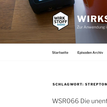
Zum
Inhalt
springen
WIRK
Zur Anwendung 
Startseite
Episoden Archiv
SCHLAGWORT:
STREPTOM
WSR066 Die unentd