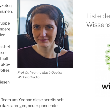
yzeten,
nismen,
Liste d
Wissens
Gruppe
ondere
ler
ss bei
eser
tuell
 aktiv
großes
Prof. Dr. Yvonne Mast; Quelle:
Wirkstoffradio.
diesen
s Team um Yvonne diese bereits seit
 dazu anregen, neue spannende