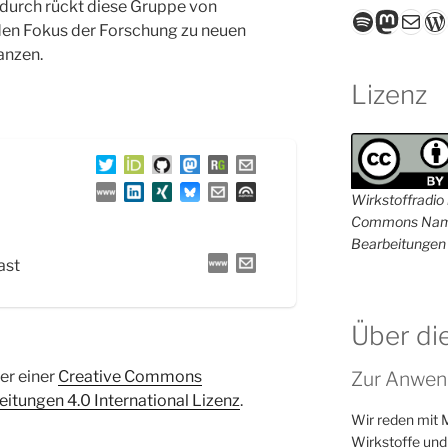
durch rückt diese Gruppe von
Spotify
Masto
E-Mail
W
den Fokus der Forschung zu neuen
anzen.
Lizenz
Wirkstoffradio i
Commons Name
Bearbeitungen 
ast
Über di
Zur Anwen
ter einer
Creative Commons
tungen 4.0 International Lizenz
.
Wir reden mit 
Wirkstoffe und