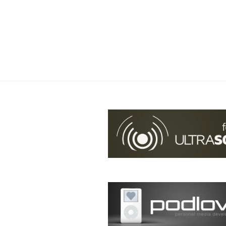
Prof.
Dr.
Yvonne
Mast“