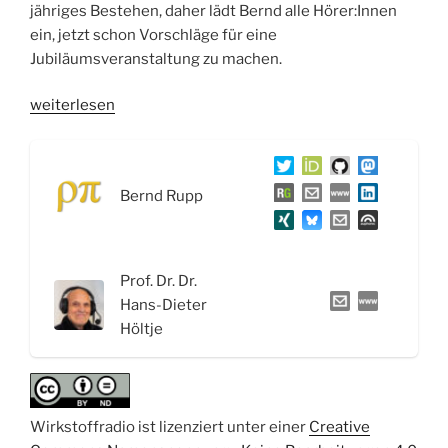
jähriges Bestehen, daher lädt Bernd alle Hörer:Innen
ein, jetzt schon Vorschläge für eine
Jubiläumsveranstaltung zu machen.
„WSR061
weiterlesen
Poren,
Pumpen
und
Bernd Rupp
Kanäle:
Wie
Ionenkanäle
Potentiale
Prof. Dr. Dr.
steuern“
Hans-Dieter
Höltje
Wirkstoffradio ist lizenziert unter einer
Creative