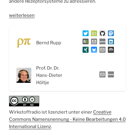
andere Rezeptorsysteme zu adressieren.
„WSR059
weiterlesen
Glutamat-,
GABA-
System
Bernd Rupp
und
Wirkstoffe
zur
Behandlung
Prof. Dr. Dr.
epileptischer
Hans-Dieter
Anfälle“
Höltje
Wirkstoffradio ist lizenziert unter einer
Creative
Commons Namensnennung - Keine Bearbeitungen 4.0
International Lizenz
.