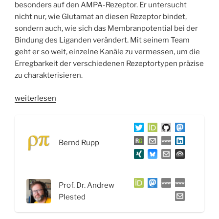
besonders auf den AMPA-Rezeptor. Er untersucht
nicht nur, wie Glutamat an diesen Rezeptor bindet,
sondern auch, wie sich das Membranpotential bei der
Bindung des Liganden verändert. Mit seinem Team
geht er so weit, einzelne Kanäle zu vermessen, um die
Erregbarkeit der verschiedenen Rezeptortypen präzise
zu charakterisieren.
„WSR080
weiterlesen
Der
AMPA-
Rezeptor
Bernd Rupp
–
Interview
mit
Prof.
Prof. Dr. Andrew
Dr.
Plested
Andrew
Plested“