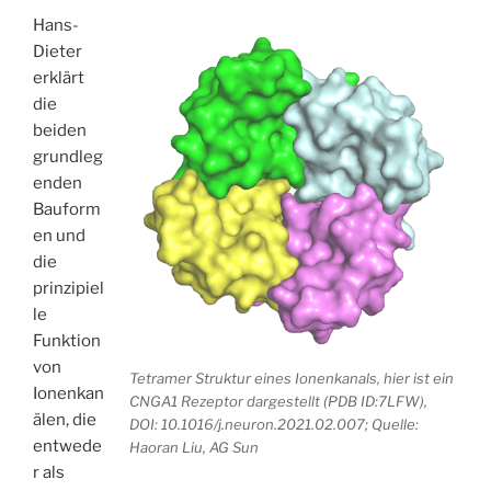
Hans-
Dieter
erklärt
die
beiden
grundleg
enden
Bauform
en und
die
prinzipiel
le
Funktion
von
Tetramer Struktur eines Ionenkanals, hier ist ein
Ionenkan
CNGA1 Rezeptor dargestellt (PDB ID:7LFW),
älen, die
DOI: 10.1016/j.neuron.2021.02.007; Quelle:
entwede
Haoran Liu, AG Sun
r als