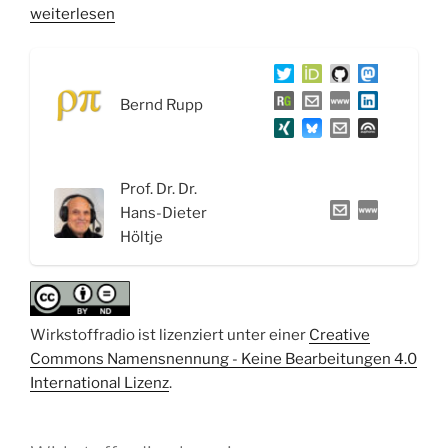
„WSR047
weiterlesen
Bluthochdruck,
Diuretika
und
Bernd Rupp
der
Medizin
Nobelpreis
2021“
Prof. Dr. Dr.
Hans-Dieter
Höltje
Wirkstoffradio ist lizenziert unter einer
Creative
Commons Namensnennung - Keine Bearbeitungen 4.0
International Lizenz
.