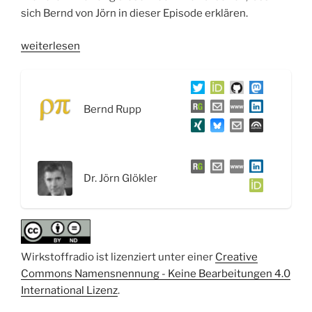
sich Bernd von Jörn in dieser Episode erklären.
„WSR040
weiterlesen
PCR,
Sequenzierung
und
Bernd Rupp
NGS:
Aufklärung
der
DNA
Dr. Jörn Glökler
–
Interview
mit
Dr.
Jörn
Wirkstoffradio ist lizenziert unter einer
Creative
Glökler“
Commons Namensnennung - Keine Bearbeitungen 4.0
International Lizenz
.