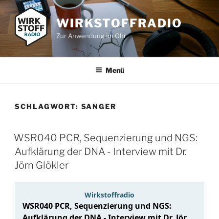
Zum
Inhalt
WIRKSTOFFRADIO
springen
Zur Anwendung im Ohr
Menü
SCHLAGWORT:
SANGER
WSR040 PCR, Sequenzierung und NGS:
Aufklärung der DNA - Interview mit Dr.
Jörn Glökler