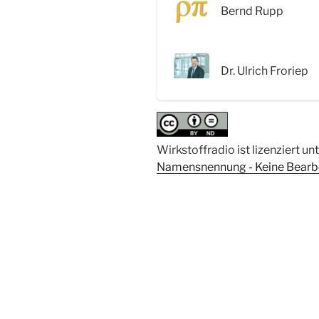
Bernd Rupp
mit
Dr.
Ulrich
Froriep“
Dr. Ulrich Froriep
Wirkstoffradio ist lizenziert un
Namensnennung - Keine Bearbei