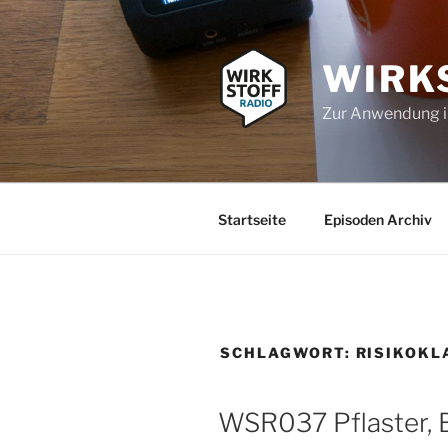
Zum
Inhalt
springen
WIRK
Zur Anwendung 
Startseite
Episoden Archiv
SCHLAGWORT:
RISIKOKL
WSR037 Pflaster, 