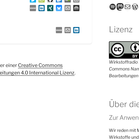
Spotify
Masto
E-Mail
W
Lizenz
Wirkstoffradio i
ter einer
Creative Commons
Commons Name
tungen 4.0 International Lizenz
.
Bearbeitungen 
Über di
Zur Anwen
Wir reden mit 
Wirkstoffe und