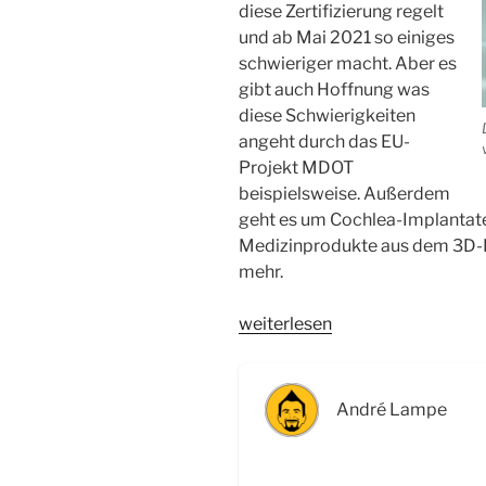
diese Zertifizierung regelt
und ab Mai 2021 so einiges
schwieriger macht. Aber es
gibt auch Hoffnung was
diese Schwierigkeiten
angeht durch das EU-
Projekt MDOT
beispielsweise. Außerdem
geht es um Cochlea-Implantate
Medizinprodukte aus dem 3D-D
mehr.
„WSR037
weiterlesen
Pflaster,
Beatmungsgeräte,
Implantate:
André Lampe
Medizinprodukte
–
Interview