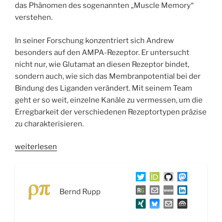
das Phänomen des sogenannten „Muscle Memory“
verstehen.
In seiner Forschung konzentriert sich Andrew
besonders auf den AMPA-Rezeptor. Er untersucht
nicht nur, wie Glutamat an diesen Rezeptor bindet,
sondern auch, wie sich das Membranpotential bei der
Bindung des Liganden verändert. Mit seinem Team
geht er so weit, einzelne Kanäle zu vermessen, um die
Erregbarkeit der verschiedenen Rezeptortypen präzise
zu charakterisieren.
„WSR080
weiterlesen
Der
AMPA-
Rezeptor
Bernd Rupp
–
Interview
mit