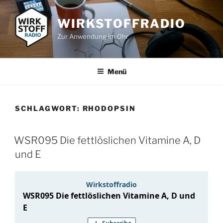
Zum
Inhalt
WIRKSTOFFRADIO
springen
Zur Anwendung im Ohr
Menü
SCHLAGWORT:
RHODOPSIN
WSR095 Die fettlöslichen Vitamine A, D
und E