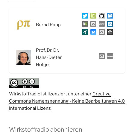
Die
Reise
von
Bernd Rupp
Wirkstoffen:
Wirkort,
Wirkmechanismus
und
Prof. Dr. Dr.
der
Hans-Dieter
Wirkstoff
Höltje
Teduglutid“
Wirkstoffradio ist lizenziert unter einer
Creative
Commons Namensnennung - Keine Bearbeitungen 4.0
International Lizenz
.
Wirkstoffradio abonnieren