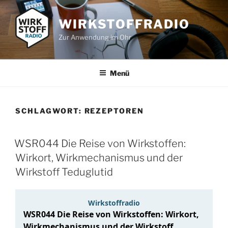
Zum
Inhalt
WIRKSTOFFRADIO
springen
Zur Anwendung im Ohr
Menü
SCHLAGWORT:
REZEPTOREN
WSR044 Die Reise von Wirkstoffen:
Wirkort, Wirkmechanismus und der
Wirkstoff Teduglutid