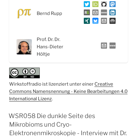
Adventskalender
2025:
Bernd Rupp
Die
Weihnachtsgewürze
–
Anis,
Prof. Dr. Dr.
Nelke,
Hans-Dieter
Muskat,
Höltje
Zimt
und
Kardamom“
Wirkstoffradio ist lizenziert unter einer
Creative
Commons Namensnennung - Keine Bearbeitungen 4.0
International Lizenz
.
WSR058 Die dunkle Seite des
Mikrobioms und Cryo-
Elektronenmikroskopie - Interview mit Dr.