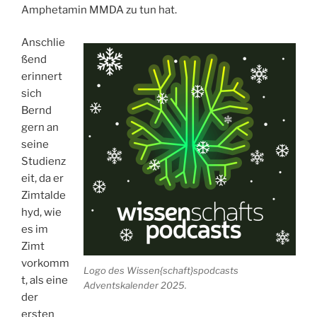
Amphetamin MMDA zu tun hat.
Anschlie
ßend
erinnert
sich
Bernd
gern an
seine
Studienz
eit, da er
Zimtalde
hyd, wie
es im
Zimt
vorkomm
Logo des Wissen{schaft}spodcasts
t, als eine
Adventskalender 2025.
der
ersten