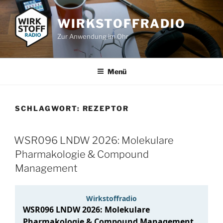
Zum
Inhalt
WIRKSTOFFRADIO
springen
Zur Anwendung im Ohr
Menü
SCHLAGWORT:
REZEPTOR
WSR096 LNDW 2026: Molekulare
Pharmakologie & Compound
Management