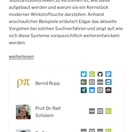
Substanzbibliotheken zu verstehen ist, wie diese
aufgebaut werden und warum sie ein Kernstück
moderner Wirkstoffsuche darstellen. Anhand
anschaulicher Beispiele erläutert Edgar das aktuelle
Vorgehen bei solchen Suchverfahren und zeigt auf, wie
sich diese Systeme voraussichtlich weiterentwickeln
werden.
„WSR096
weiterlesen
LNDW
2026:
Molekulare
Bernd Rupp
Pharmakologie
&
Compound
Management“
Prof. Dr. Ralf
Schülein