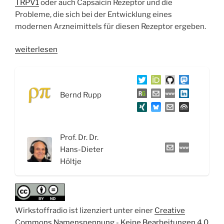
TRPV1
oder auch Capsaicin Rezeptor und die
Probleme, die sich bei der Entwicklung eines
modernen Arzneimittels für diesen Rezeptor ergeben.
„WSR047
weiterlesen
Bluthochdruck,
Diuretika
und
Bernd Rupp
der
Medizin
Nobelpreis
2021“
Prof. Dr. Dr.
Hans-Dieter
Höltje
Wirkstoffradio ist lizenziert unter einer
Creative
Commons Namensnennung - Keine Bearbeitungen 4.0