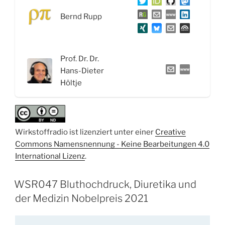
System:
Bernd Rupp
ACE-
Hemmer
oder
Sartane
Prof. Dr. Dr.
gegen
Hans-Dieter
Bluthochduck“
Höltje
Wirkstoffradio ist lizenziert unter einer
Creative
Commons Namensnennung - Keine Bearbeitungen 4.0
International Lizenz
.
WSR047 Bluthochdruck, Diuretika und
der Medizin Nobelpreis 2021