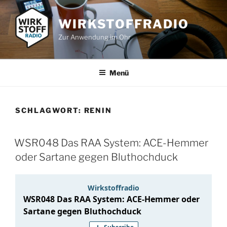
Zum
Inhalt
WIRKSTOFFRADIO
springen
Zur Anwendung im Ohr
Menü
SCHLAGWORT:
RENIN
WSR048 Das RAA System: ACE-Hemmer
oder Sartane gegen Bluthochduck