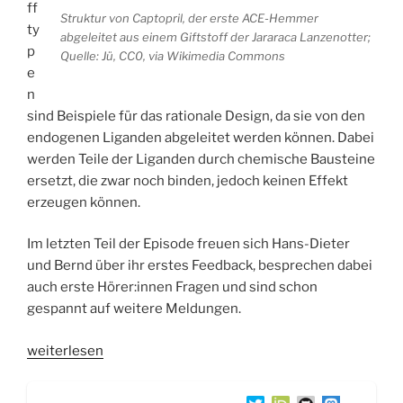
ff
Struktur von Captopril, der erste ACE-Hemmer
ty
abgeleitet aus einem Giftstoff der Jararaca Lanzenotter;
p
Quelle: Jü, CC0, via Wikimedia Commons
e
n
sind Beispiele für das rationale Design, da sie von den
endogenen Liganden abgeleitet werden können. Dabei
werden Teile der Liganden durch chemische Bausteine
ersetzt, die zwar noch binden, jedoch keinen Effekt
erzeugen können.
Im letzten Teil der Episode freuen sich Hans-Dieter
und Bernd über ihr erstes Feedback, besprechen dabei
auch erste Hörer:innen Fragen und sind schon
gespannt auf weitere Meldungen.
„WSR048
weiterlesen
Das
RAA