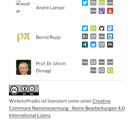
Units
André Lampe
und
die
Verantwortung
der
Bernd Rupp
Forschung
–
Interview
mit
Prof. Dr. Ulrich
Prof.
Dirnagl
Dr.
Ulrich
Dirnagl“
Wirkstoffradio ist lizenziert unter einer
Creative
Commons Namensnennung - Keine Bearbeitungen 4.0
International Lizenz
.