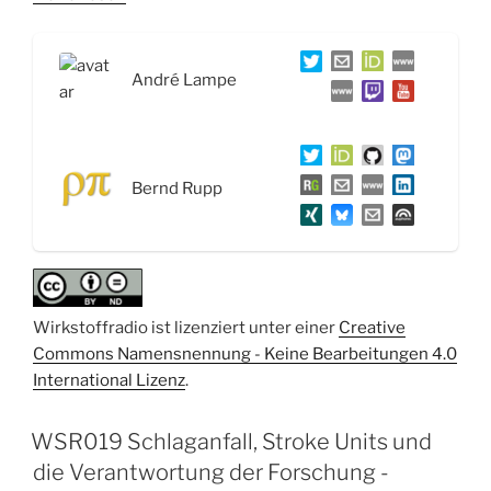
Hong
Kong
Manifest,
André Lampe
Grippe
&
Sternanis
und
Bernd Rupp
das
Digitale-
Versorgungs-
Gesetz“
Wirkstoffradio ist lizenziert unter einer
Creative
Commons Namensnennung - Keine Bearbeitungen 4.0
International Lizenz
.
WSR019 Schlaganfall, Stroke Units und
die Verantwortung der Forschung -