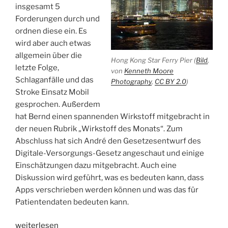
insgesamt 5
Forderungen durch und
ordnen diese ein. Es
wird aber auch etwas
allgemein über die
Hong Kong Star Ferry Pier (
Bild
,
letzte Folge,
von
Kenneth Moore
Schlaganfälle und das
Photography
,
CC BY 2.0
)
Stroke Einsatz Mobil
gesprochen. Außerdem
hat Bernd einen spannenden Wirkstoff mitgebracht in
der neuen Rubrik „Wirkstoff des Monats“. Zum
Abschluss hat sich André den Gesetzesentwurf des
Digitale-Versorgungs-Gesetz angeschaut und einige
Einschätzungen dazu mitgebracht. Auch eine
Diskussion wird geführt, was es bedeuten kann, dass
Apps verschrieben werden können und was das für
Patientendaten bedeuten kann.
„WSR020
weiterlesen