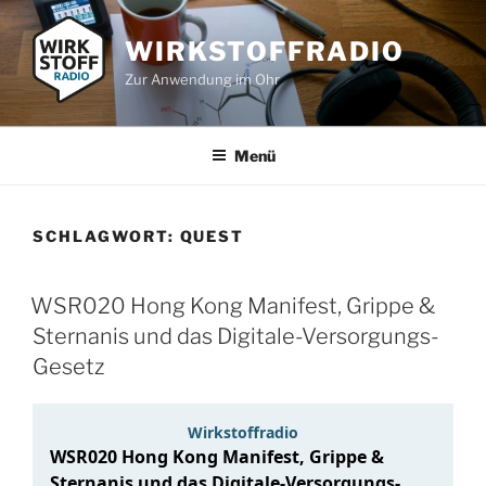
Zum
Inhalt
WIRKSTOFFRADIO
springen
Zur Anwendung im Ohr
Menü
SCHLAGWORT:
QUEST
WSR020 Hong Kong Manifest, Grippe &
Sternanis und das Digitale-Versorgungs-
Gesetz