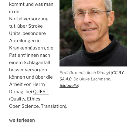
kommt und was man
in der
Notfallversorgung
tut, über Stroke
Units, besondere
Abteilungen in
Krankenhäusern, die
Patient*innen nach
einem Schlaganfall
besser versorgen
Prof. Dr. med. Ulrich Dirnagl (
CC BY-
können und über die
SA 4.0
, Dr. Ulrike Lachmann,
Arbeit von Herrn
Bildquelle
)
Dirnagl bei
QUEST
(Quality, Ethics,
Open Science, Translation).
„WSR019
weiterlesen
Schlaganfall,
Stroke