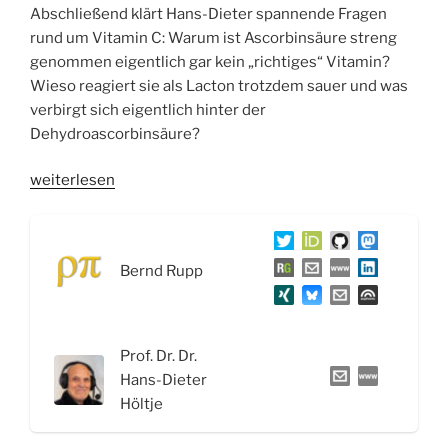
Abschließend klärt Hans-Dieter spannende Fragen
rund um Vitamin C: Warum ist Ascorbinsäure streng
genommen eigentlich gar kein „richtiges“ Vitamin?
Wieso reagiert sie als Lacton trotzdem sauer und was
verbirgt sich eigentlich hinter der
Dehydroascorbinsäure?
„WSR094
weiterlesen
Folsäure,
Vitamin
B12
Bernd Rupp
und
Ascorbinsäure“
Prof. Dr. Dr.
Hans-Dieter
Höltje