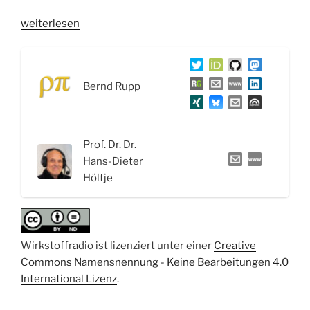
„WSR055
weiterlesen
Antipsychotika:
Vom
Chlorpromazin
Bernd Rupp
zu
den
Magic
Mushrooms“
Prof. Dr. Dr.
Hans-Dieter
Höltje
Wirkstoffradio ist lizenziert unter einer
Creative
Commons Namensnennung - Keine Bearbeitungen 4.0
International Lizenz
.