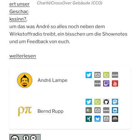
CharitéCrossOver Gebäude (CCO)
ert unser
Geschac
kssinn?
,
um das was André so alles noch neben dem
Wirkstoffradio treibt, ein bisschen um die Shownotes
und um Feedback von euch.
„WSR016
weiterlesen
Geschmackssachen,
Andrés
wilde
André Lampe
Aktivitäten
und
„Fragen
sie
Bernd Rupp
ihre/n
Ärztin/Artz
oder
Apotheker*in““