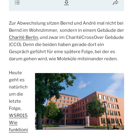
Zur Abwechslung sitzen Bernd und André mal nicht bei
Bernd im Wohnzimmer, sondern in einem Gebäude der
Charité Berlin
, und zwar im CharitéCrossOver Gebäude
(CCO). Denn die beiden haben gerade dort ein
Gespräch geführt für eine spätere Folge, bei der es
darum gehen wird, wie Moleküle miteinander reden.
Heute
geht es
natürlich
um die
letzte
Folge,
WSR015
Wie
funktioni