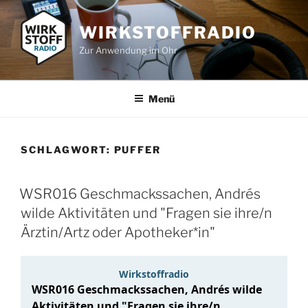
Zum
Inhalt
WIRKSTOFFRADIO
springen
Zur Anwendung im Ohr
Menü
SCHLAGWORT:
PUFFER
WSR016 Geschmackssachen, Andrés
wilde Aktivitäten und "Fragen sie ihre/n
Ärztin/Artz oder Apotheker*in"