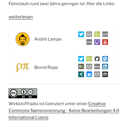
Feinstaub rund zwei Jahre geringer ist. Hier die Links:
„WSR012
weiterlesen
Scientists4Future,
Ordnungsebenen
von
André Lampe
Proteinen
und
Synchrotronstrahlung“
Bernd Rupp
Wirkstoffradio ist lizenziert unter einer
Creative
Commons Namensnennung - Keine Bearbeitungen 4.0
International Lizenz
.