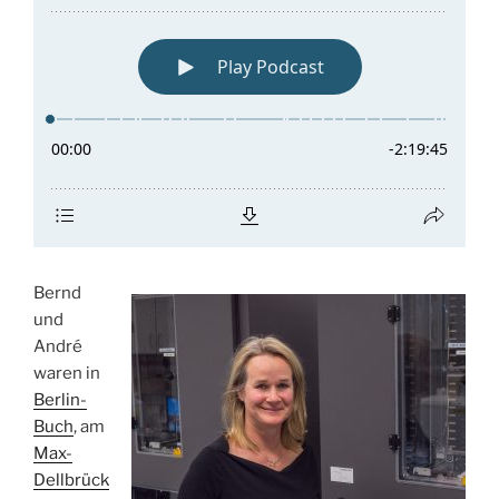
Bernd
und
André
waren in
Berlin-
Buch
, am
Max-
Dellbrück