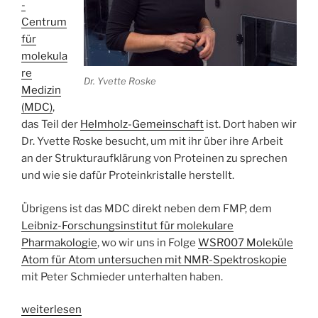
-
Centrum
für
molekula
re
Dr. Yvette Roske
Medizin
(MDC)
,
das Teil der
Helmholz-Gemeinschaft
ist. Dort haben wir
Dr. Yvette Roske besucht, um mit ihr über ihre Arbeit
an der Strukturaufklärung von Proteinen zu sprechen
und wie sie dafür Proteinkristalle herstellt.
Übrigens ist das MDC direkt neben dem FMP, dem
Leibniz-Forschungsinstitut für molekulare
Pharmakologie
, wo wir uns in Folge
WSR007 Moleküle
Atom für Atom untersuchen mit NMR-Spektroskopie
mit Peter Schmieder unterhalten haben.
„WSR011
weiterlesen