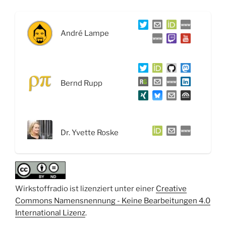
Proteinstrukturen
aufklären
mit
André Lampe
der
Röntgenkristallographie
–
Interview
Bernd Rupp
mit
Dr.
Yvette
Roske“
Dr. Yvette Roske
Wirkstoffradio ist lizenziert unter einer
Creative
Commons Namensnennung - Keine Bearbeitungen 4.0
International Lizenz
.