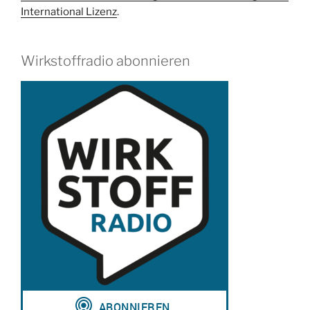
mit
International Lizenz
.
Prof.
Dr.
Yvonne
Wirkstoffradio abonnieren
Mast“