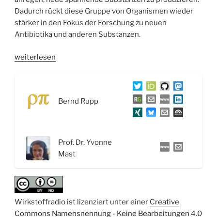
Dadurch rückt diese Gruppe von Organismen wieder
stärker in den Fokus der Forschung zu neuen
Antibiotika und anderen Substanzen.
„WSR066
weiterlesen
Die
unentdeckte
Vielfalt
Bernd Rupp
der
Aktinomyceten:
Neue
Wege
Prof. Dr. Yvonne
zur
Mast
Synthese
von
Wirkstoffen
–
Wirkstoffradio ist lizenziert unter einer
Creative
Interview
Commons Namensnennung - Keine Bearbeitungen 4.0