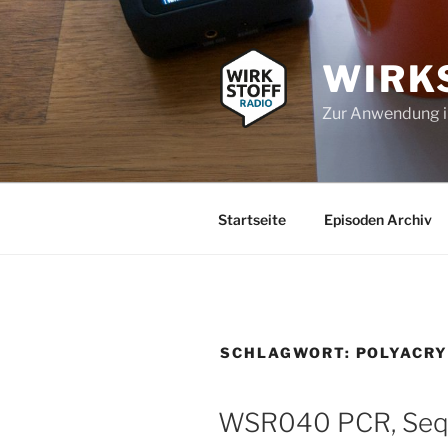
Zum
Inhalt
springen
WIRK
Zur Anwendung 
Startseite
Episoden Archiv
SCHLAGWORT:
POLYACR
WSR040 PCR, Sequ