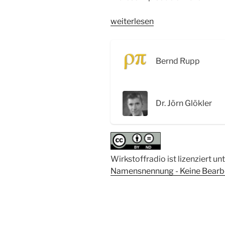
„WSR040
weiterlesen
PCR,
Sequenzierung
und
Bernd Rupp
NGS:
Aufklärung
der
Dr. Jörn Glökler
DNA
–
Interview
mit
Dr.
Wirkstoffradio ist lizenziert un
Jörn
Namensnennung - Keine Bearbei
Glökler“