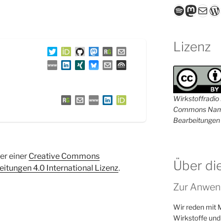
Spotify
Masto
E-Mail
W
Lizenz
Wirkstoffradio i
Commons Name
Bearbeitungen 
ter einer
Creative Commons
Über di
tungen 4.0 International Lizenz
.
Zur Anwen
Wir reden mit 
Wirkstoffe und