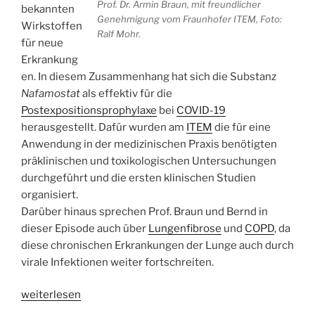
Prof. Dr. Armin Braun, mit freundlicher
bekannten
Genehmigung vom Fraunhofer ITEM, Foto:
Wirkstoffen
Ralf Mohr.
für neue
Erkrankung
en. In diesem Zusammenhang hat sich die Substanz
Nafamostat
als effektiv für die
Postexpositionsprophylaxe
bei
COVID-19
herausgestellt. Dafür wurden am
ITEM
die für eine
Anwendung in der medizinischen Praxis benötigten
präklinischen und toxikologischen Untersuchungen
durchgeführt und die ersten klinischen Studien
organisiert.
Darüber hinaus sprechen Prof. Braun und Bernd in
dieser Episode auch über
Lungenfibrose
und
COPD
, da
diese chronischen Erkrankungen der Lunge auch durch
virale Infektionen weiter fortschreiten.
„WSR049
weiterlesen
Drug