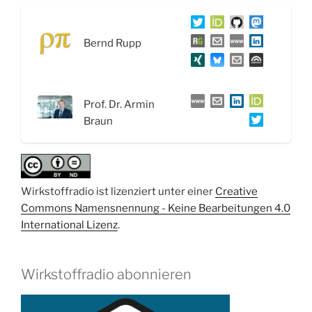
Repurposing:
Nafamostat
Bernd Rupp
gegen
COVID-
19
–
Prof. Dr. Armin
Interview
Braun
mit
Prof.
Dr.
Armin
Wirkstoffradio ist lizenziert unter einer
Creative
Braun“
Commons Namensnennung - Keine Bearbeitungen 4.0
International Lizenz
.
Wirkstoffradio abonnieren