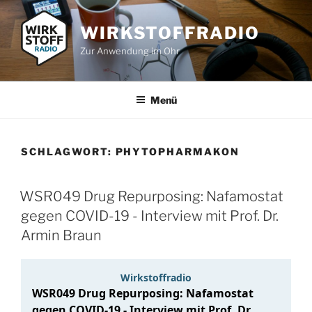
Zum
Inhalt
WIRKSTOFFRADIO
springen
Zur Anwendung im Ohr
Menü
SCHLAGWORT:
PHYTOPHARMAKON
WSR049 Drug Repurposing: Nafamostat
gegen COVID-19 - Interview mit Prof. Dr.
Armin Braun