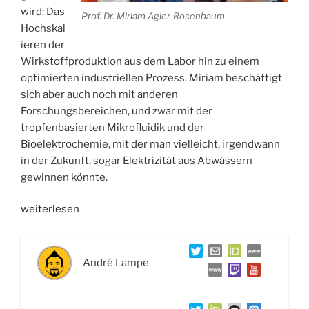
wird: Das
Prof. Dr. Miriam Agler-Rosenbaum
Hochskal
ieren der
Wirkstoffproduktion aus dem Labor hin zu einem
optimierten industriellen Prozess. Miriam beschäftigt
sich aber auch noch mit anderen
Forschungsbereichen, und zwar mit der
tropfenbasierten Mikrofluidik und der
Bioelektrochemie, mit der man vielleicht, irgendwann
in der Zukunft, sogar Elektrizität aus Abwässern
gewinnen könnte.
„WSR034
weiterlesen
Wirkstoffproduktion:
Von
der
André Lampe
Flasche
im
Labor