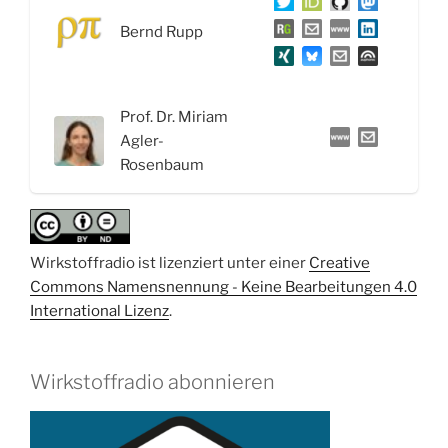
bis
Bernd Rupp
zum
Tank
in
Prof. Dr. Miriam
der
Agler-
Industrie
Rosenbaum
–
Interview
mit
Prof.
Dr.
Wirkstoffradio ist lizenziert unter einer
Creative
Miriam
Commons Namensnennung - Keine Bearbeitungen 4.0
Agler-
International Lizenz
.
Rosenbaum“
Wirkstoffradio abonnieren