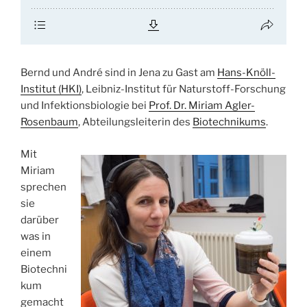
Bernd und André sind in Jena zu Gast am
Hans-Knöll-
Institut (HKI)
, Leibniz-Institut für Naturstoff-Forschung
und Infektionsbiologie bei
Prof. Dr. Miriam Agler-
Rosenbaum
, Abteilungsleiterin des
Biotechnikums
.
Mit
Miriam
sprechen
sie
darüber
was in
einem
Biotechni
kum
gemacht