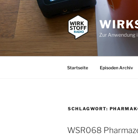
Zum
Inhalt
springen
WIRK
Zur Anwendung 
Startseite
Episoden Archiv
SCHLAGWORT:
PHARMAK
WSR068 Pharmazeu