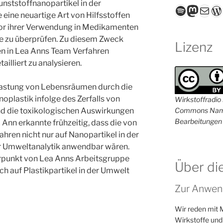
ststoffnanopartikel in der
Spotify
Masto
E-Mail
W
eine neuartige Art von Hilfsstoffen
, vor ihrer Verwendung in Medikamenten
nge zu überprüfen. Zu diesem Zweck
Lizenz
en in Lea Anns Team Verfahren
ailliert zu analysieren.
lastung von Lebensräumen durch die
oplastik infolge des Zerfalls von
Wirkstoffradio i
Commons Name
ind die toxikologischen Auswirkungen
Bearbeitungen 
a Ann erkannte frühzeitig, dass die von
hren nicht nur auf Nanopartikel in der
er Umweltanalytik anwendbar wären.
erpunkt von Lea Anns Arbeitsgruppe
Über di
h auf Plastikpartikel in der Umwelt
Zur Anwen
Wir reden mit 
Wirkstoffe und