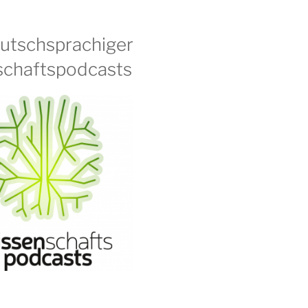
eutschsprachiger
chaftspodcasts