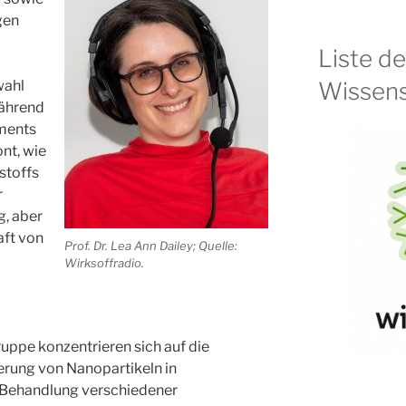
gen
Liste d
Wissens
wahl
während
ments
ont, wie
stoffs
r
, aber
aft von
Prof. Dr. Lea Ann Dailey; Quelle:
Wirksoffradio.
uppe konzentrieren sich auf die
erung von Nanopartikeln in
 Behandlung verschiedener