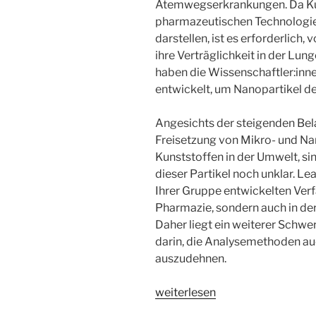
Atemwegserkrankungen. Da Kun
pharmazeutischen Technologie 
darstellen, ist es erforderlich
ihre Verträglichkeit in der Lu
haben die Wissenschaftler:inn
entwickelt, um Nanopartikel det
Angesichts der steigenden Be
Freisetzung von Mikro- und Nan
Kunststoffen in der Umwelt, s
dieser Partikel noch unklar. Le
Ihrer Gruppe entwickelten Verfa
Pharmazie, sondern auch in d
Daher liegt ein weiterer Schw
darin, die Analysemethoden auc
auszudehnen.
„WSR068
weiterlesen
Pharmazeutische