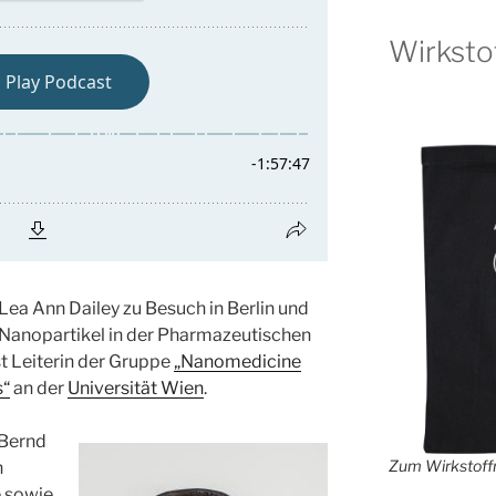
Wirksto
 Lea Ann Dailey zu Besuch in Berlin und
e Nanopartikel in der Pharmazeutischen
st Leiterin der Gruppe
„Nanomedicine
s“
an der
Universität Wien
.
 Bernd
Zum Wirkstoffr
n
e sowie