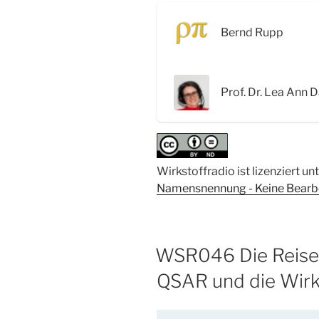
Technologie
und
Bernd Rupp
Biopharmazie:
Nanopartikel
in
Prof. Dr. Lea Ann D
Arzneiformen
–
Interview
mit
Prof.
Wirkstoffradio ist lizenziert un
Dr.
Namensnennung - Keine Bearbei
Lea
Ann
Dailey“
WSR046 Die Reise 
QSAR und die Wirk