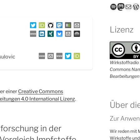
Spotify
Masto
E-Mail
W
Lizenz
kulovic
Wirkstoffradio i
Commons Name
Bearbeitungen 
ter einer
Creative Commons
tungen 4.0 International Lizenz
.
Über di
Zur Anwen
orschung in der
Wir reden mit 
Vergleich Impfstoffe
Wirkstoffe und