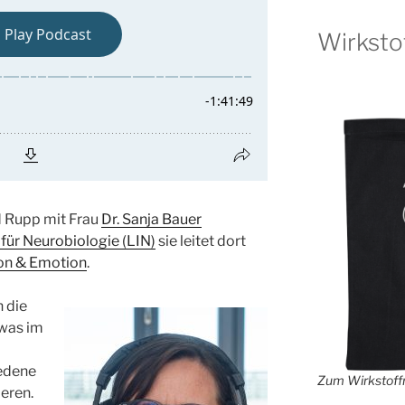
Wirksto
d Rupp mit Frau
Dr. Sanja Bauer
 für Neurobiologie (LIN)
sie leitet dort
on & Emotion
.
n die
 was im
iedene
Zum Wirkstoffr
eren.