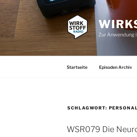
Zum
Inhalt
springen
WIRK
Zur Anwendung 
Startseite
Episoden Archiv
SCHLAGWORT:
PERSONAL
WSR079 Die Neuro