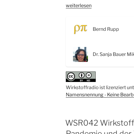
„WSR079
weiterlesen
Die
Neurobiologie
der
Bernd Rupp
Emotion
und
Kognition
Dr. Sanja Bauer Mi
–
Interview
mit
Dr.
Sanja
Wirkstoffradio ist lizenziert un
Bauer
Namensnennung - Keine Bearbei
Mikulovic“
WSR042 Wirkstofff
Pandemie und der 