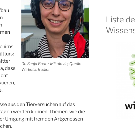
fbau
Liste d
en
n
Wissens
smen
ehirns
hüttung
itter
Dr. Sanja Bauer Mikulovic; Quelle
ja, dass
Wirkstoffradio.
ment
gieren,
e.
isse aus den Tierversuchen auf das
ragen werden können. Themen, wie die
 der Umgang mit fremden Artgenossen
chen.