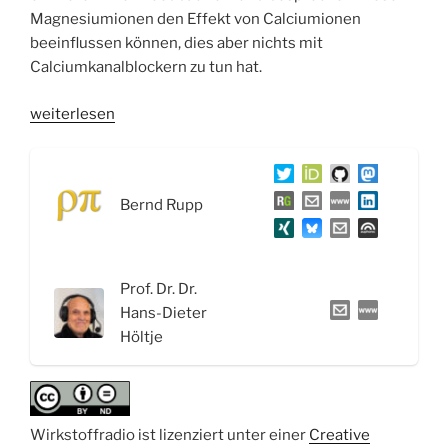
Magnesiumionen den Effekt von Calciumionen
beeinflussen können, dies aber nichts mit
Calciumkanalblockern zu tun hat.
„WSR051
weiterlesen
Der
Parasympathikus:
Von
Bernd Rupp
der
„Gottesurteilsbohne“
und
dem
Prof. Dr. Dr.
„Schwiegermuttergift““
Hans-Dieter
Höltje
Wirkstoffradio ist lizenziert unter einer
Creative