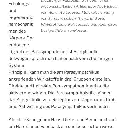
Die „Burger-Pusteblume“, neben einem
Erholungs-
wissenschaftlichen Artikel über Acetylcholin
und
von Herrn Höltje, einer Molekülzeichnung
Regeneratio
von ihm zum selben Thema und eine
nsmechanis
Wirkstoffradio-Kaffeetasse und Kopfhörer.
Design:
@BarthvanRossum
men des
Körpers. Der
endogene
Ligand des Parasympathikus ist Acetylcholin,
deswegen sprach man früher auch vom cholinergen
System.
Prinzipiell kann man die am Parasympathikus
angreifenden Wirkstoffe in drei Gruppen einteilen.
Direkte und indirekte Parasympathomimetika, die
aktivierend wirken. Die Parasympatholytika können
das Acetylcholin vom Rezeptor verdrängen und damit
eine Aktivierung des Parasympathikus verhindern.
Abschließend gehen Hans-Dieter und Bernd noch auf
ein Hörer:innen Feedback ein und besprechen wieso