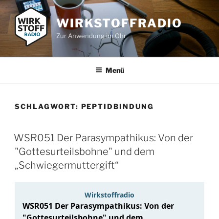
Zum
Inhalt
WIRKSTOFFRADIO
springen
Zur Anwendung im Ohr
Menü
SCHLAGWORT:
PEPTIDBINDUNG
WSR051 Der Parasympathikus: Von der
"Gottesurteilsbohne" und dem
„Schwiegermuttergift“