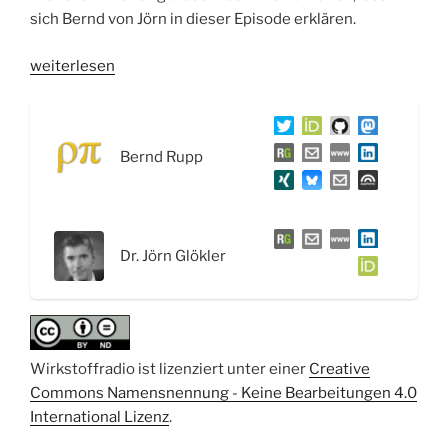
sich Bernd von Jörn in dieser Episode erklären.
„WSR040
weiterlesen
PCR,
Sequenzierung
und
Bernd Rupp
NGS:
Aufklärung
der
DNA
Dr. Jörn Glökler
–
Interview
mit
Dr.
Jörn
Wirkstoffradio ist lizenziert unter einer
Creative
Glökler“
Commons Namensnennung - Keine Bearbeitungen 4.0
International Lizenz
.