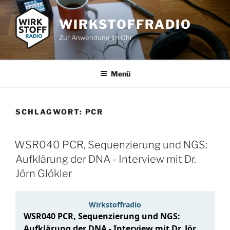
Zum
Inhalt
WIRKSTOFFRADIO
springen
Zur Anwendung im Ohr
Menü
SCHLAGWORT:
PCR
WSR040 PCR, Sequenzierung und NGS:
Aufklärung der DNA - Interview mit Dr.
Jörn Glökler