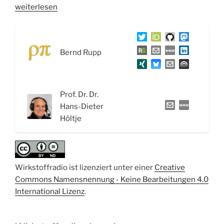
„WSR047
weiterlesen
Bluthochdruck,
Diuretika
und
Bernd Rupp
der
Medizin
Nobelpreis
2021“
Prof. Dr. Dr.
Hans-Dieter
Höltje
Wirkstoffradio ist lizenziert unter einer
Creative
Commons Namensnennung - Keine Bearbeitungen 4.0
International Lizenz
.