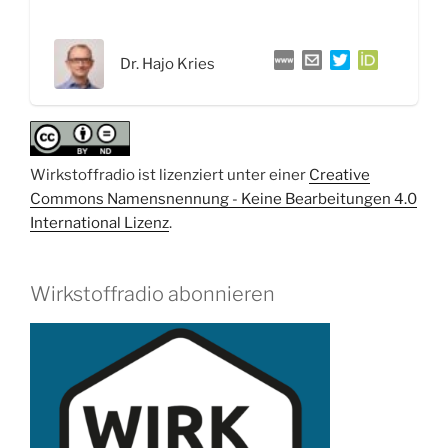
gerichtete
Evolution
Dr. Hajo Kries
–
Interview
mit
Dr.
Hajo
Wirkstoffradio ist lizenziert unter einer
Creative
Kries“
Commons Namensnennung - Keine Bearbeitungen 4.0
International Lizenz
.
Wirkstoffradio abonnieren