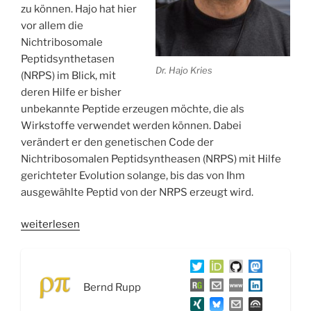
zu können. Hajo hat hier
vor allem die
Nichtribosomale
Peptidsynthetasen
Dr. Hajo Kries
(NRPS) im Blick, mit
deren Hilfe er bisher
unbekannte Peptide erzeugen möchte, die als
Wirkstoffe verwendet werden können. Dabei
verändert er den genetischen Code der
Nichtribosomalen Peptidsyntheasen (NRPS) mit Hilfe
gerichteter Evolution solange, bis das von Ihm
ausgewählte Peptid von der NRPS erzeugt wird.
„WSR039
weiterlesen
Biosynthetisches
Design
von
Bernd Rupp
Naturstoffen
und