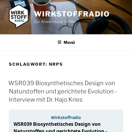
Zum
Inhalt
WIRKSTOFFRADIO
springen
Zur Anwendung im Ohr
Menü
SCHLAGWORT:
NRPS
WSR039 Biosynthetisches Design von
Naturstoffen und gerichtete Evolution -
Interview mit Dr. Hajo Kries