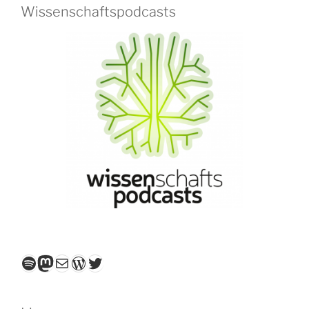
Wissenschaftspodcasts
Spotify
Mastodon
E-Mail
WordPress
Twitter