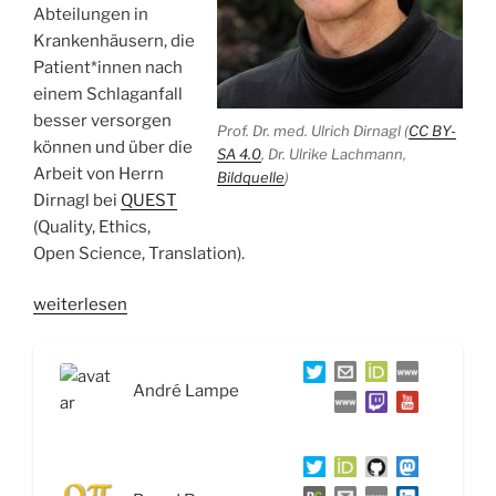
Abteilungen in
Krankenhäusern, die
Patient*innen nach
einem Schlaganfall
besser versorgen
Prof. Dr. med. Ulrich Dirnagl (
CC BY-
können und über die
SA 4.0
, Dr. Ulrike Lachmann,
Arbeit von Herrn
Bildquelle
)
Dirnagl bei
QUEST
(Quality, Ethics,
Open Science, Translation).
„WSR019
weiterlesen
Schlaganfall,
Stroke
Units
André Lampe
und
die
Verantwortung
der