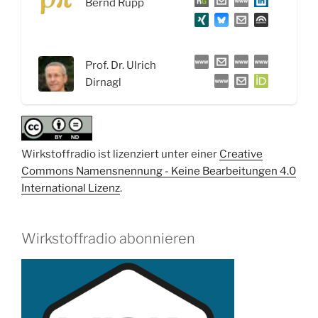
Bernd Rupp
Forschung
–
Interview
mit
Prof. Dr. Ulrich
Prof.
Dirnagl
Dr.
Ulrich
Dirnagl“
Wirkstoffradio ist lizenziert unter einer
Creative
Commons Namensnennung - Keine Bearbeitungen 4.0
International Lizenz
.
Wirkstoffradio abonnieren