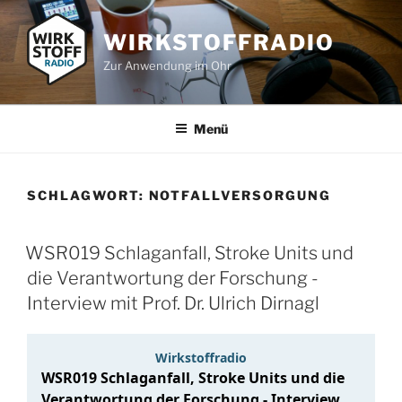
Zum
Inhalt
WIRKSTOFFRADIO
springen
Zur Anwendung im Ohr
Menü
SCHLAGWORT:
NOTFALLVERSORGUNG
WSR019 Schlaganfall, Stroke Units und
die Verantwortung der Forschung -
Interview mit Prof. Dr. Ulrich Dirnagl