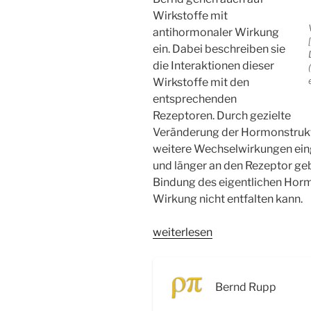
Wirkstoffe mit
antihormonaler Wirkung
ein. Dabei beschreiben sie
die Interaktionen dieser
Wirkstoffe mit den
entsprechenden
Rezeptoren. Durch gezielte
Veränderung der Hormonstruk
weitere Wechselwirkungen eing
und länger an den Rezeptor ge
Bindung des eigentlichen Horm
Wirkung nicht entfalten kann.
„WSR072
weiterlesen
Hormone:
Estrogene,
Gestagene,
Bernd Rupp
Androgene“