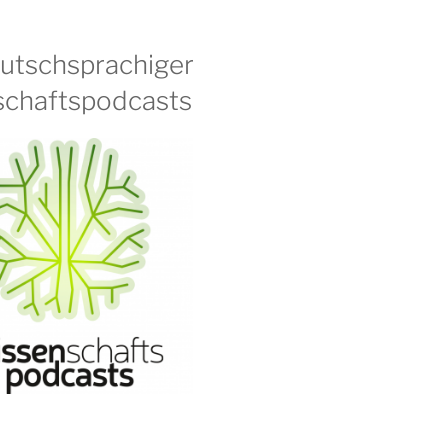
eutschsprachiger
chaftspodcasts