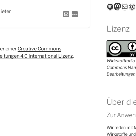
Spotify
Masto
E-Mail
W
Dieter
Lizenz
ter einer
Creative Commons
tungen 4.0 International Lizenz
.
Wirkstoffradio i
Commons Name
Bearbeitungen 
Über di
Zur Anwen
Wir reden mit 
Wirkstoffe und