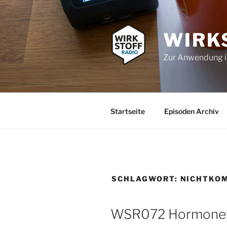
Zum
Inhalt
springen
WIRK
Zur Anwendung 
Startseite
Episoden Archiv
SCHLAGWORT:
NICHTKOM
WSR072 Hormone: 