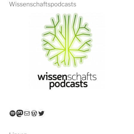
Wissenschaftspodcasts
Spotify
Mastodon
E-Mail
WordPress
Twitter