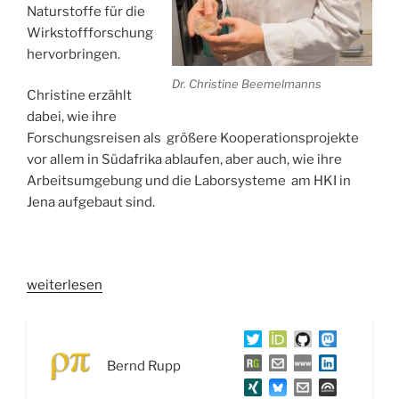
Naturstoffe für die
Wirkstoffforschung
hervorbringen.
Dr. Christine Beemelmanns
Christine erzählt
dabei, wie ihre
Forschungsreisen als größere Kooperationsprojekte
vor allem in Südafrika ablaufen, aber auch, wie ihre
Arbeitsumgebung und die Laborsysteme am HKI in
Jena aufgebaut sind.
„WSR032
weiterlesen
Naturstoffe
aus
symbiontischen
Bernd Rupp
Systemen
–