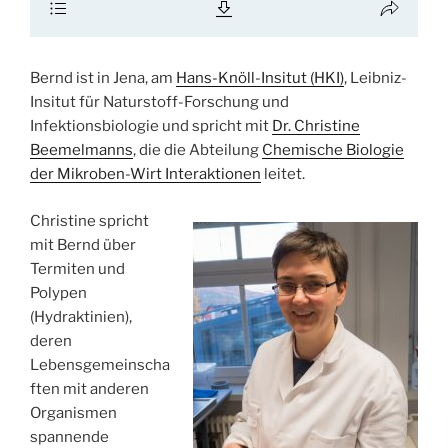
Bernd ist in Jena, am
Hans-Knöll-Insitut (HKI)
, Leibniz-
Insitut für Naturstoff-Forschung und
Infektionsbiologie und spricht mit
Dr. Christine
Beemelmanns
, die die Abteilung
Chemische Biologie
der Mikroben-Wirt Interaktionen
leitet.
Christine spricht
mit Bernd über
Termiten und
Polypen
(Hydraktinien),
deren
Lebensgemeinscha
ften mit anderen
Organismen
spannende