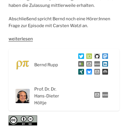
haben die Zulassung mittlerweile erhalten.
Abschließend spricht Bernd noch eine Hörer:Innen
Frage zur Episode mit Carsten Watzl an.
„WSR063
weiterlesen
Schlafmittel
und
Tranquilizer:
Bernd Rupp
Benzodiazepine,
Melatonin
und
Orexin-
Prof. Dr. Dr.
Rezeptor-
Hans-Dieter
Antagonisten“
Höltje