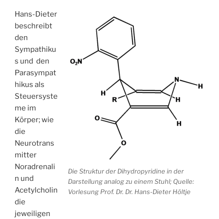
Hans-Dieter
beschreibt
den
Sympathiku
s und den
Parasympat
hikus als
Steuersyste
me im
Körper; wie
die
Neurotrans
mitter
Noradrenali
Die Struktur der Dihydropyridine in der
n und
Darstellung analog zu einem Stuhl; Quelle:
Acetylcholin
Vorlesung Prof. Dr. Dr. Hans-Dieter Höltje
die
jeweiligen